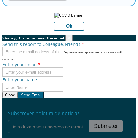
Ok
Sharing this report over the email
×
Send this report to Colleague, Friends:
*
Separate multiple email addresses with
commas.
Enter your email:
*
Enter your name:
Close
Send Email
Subscrever boletim de notícias
Submeter