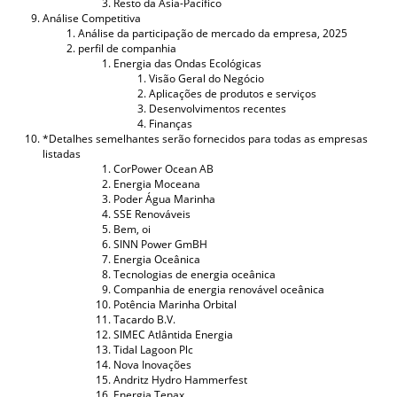
Resto da Ásia-Pacífico
Análise Competitiva
Análise da participação de mercado da empresa, 2025
perfil de companhia
Energia das Ondas Ecológicas
Visão Geral do Negócio
Aplicações de produtos e serviços
Desenvolvimentos recentes
Finanças
*Detalhes semelhantes serão fornecidos para todas as empresas
listadas
CorPower Ocean AB
Energia Moceana
Poder Água Marinha
SSE Renováveis
Bem, oi
SINN Power GmBH
Energia Oceânica
Tecnologias de energia oceânica
Companhia de energia renovável oceânica
Potência Marinha Orbital
Tacardo B.V.
SIMEC Atlântida Energia
Tidal Lagoon Plc
Nova Inovações
Andritz Hydro Hammerfest
Energia Tenax