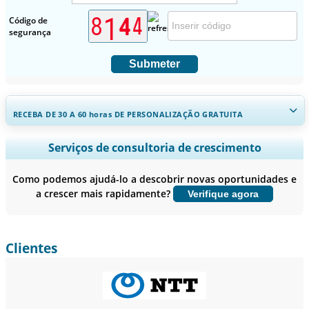
Código de
segurança
Submeter
RECEBA DE 30 A 60
horas
DE PERSONALIZAÇÃO GRATUITA
Ampliar a cobertura regional e por país, Análise de segmentos,
Serviços de consultoria de crescimento
Perfis de empresas, Benchmarking competitivo, e insights sobre o
usuário final.
Como podemos ajudá-lo a descobrir novas oportunidades e
a crescer mais rapidamente?
Verifique agora
Personalizar agora
Clientes