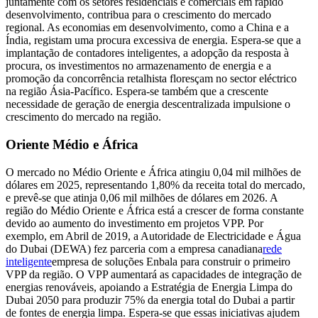
juntamente com os setores residenciais e comerciais em rápido
desenvolvimento, contribua para o crescimento do mercado
regional. As economias em desenvolvimento, como a China e a
Índia, registam uma procura excessiva de energia. Espera-se que a
implantação de contadores inteligentes, a adopção da resposta à
procura, os investimentos no armazenamento de energia e a
promoção da concorrência retalhista floresçam no sector eléctrico
na região Ásia-Pacífico. Espera-se também que a crescente
necessidade de geração de energia descentralizada impulsione o
crescimento do mercado na região.
Oriente Médio e África
O mercado no Médio Oriente e África atingiu 0,04 mil milhões de
dólares em 2025, representando 1,80% da receita total do mercado,
e prevê-se que atinja 0,06 mil milhões de dólares em 2026. A
região do Médio Oriente e África está a crescer de forma constante
devido ao aumento do investimento em projetos VPP. Por
exemplo, em Abril de 2019, a Autoridade de Electricidade e Água
do Dubai (DEWA) fez parceria com a empresa canadiana
rede
inteligente
empresa de soluções Enbala para construir o primeiro
VPP da região. O VPP aumentará as capacidades de integração de
energias renováveis, apoiando a Estratégia de Energia Limpa do
Dubai 2050 para produzir 75% da energia total do Dubai a partir
de fontes de energia limpa. Espera-se que essas iniciativas ajudem