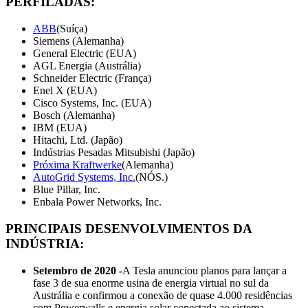
PERFILADAS:
ABB
(Suíça)
Siemens (Alemanha)
General Electric (EUA)
AGL Energia (Austrália)
Schneider Electric (França)
Enel X (EUA)
Cisco Systems, Inc. (EUA)
Bosch (Alemanha)
IBM (EUA)
Hitachi, Ltd. (Japão)
Indústrias Pesadas Mitsubishi (Japão)
Próxima Kraftwerke
(Alemanha)
AutoGrid Systems, Inc.
(NÓS.)
Blue Pillar, Inc.
Enbala Power Networks, Inc.
PRINCIPAIS DESENVOLVIMENTOS DA
INDÚSTRIA:
Setembro de 2020 -
A Tesla anunciou planos para lançar a
fase 3 de sua enorme usina de energia virtual no sul da
Austrália e confirmou a conexão de quase 4.000 residências
com Powerwalls e energia solar conectada ao sistema.