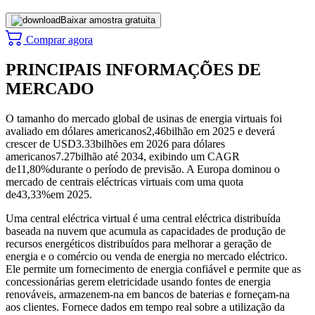
Baixar amostra gratuita
Comprar agora
PRINCIPAIS INFORMAÇÕES DE
MERCADO
O tamanho do mercado global de usinas de energia virtuais foi
avaliado em dólares americanos
2,46
bilhão em 2025 e deverá
crescer de USD
3.33
bilhões em 2026 para dólares
americanos
7.27
bilhão até 2034, exibindo um CAGR
de
11,80%
durante o período de previsão. A Europa dominou o
mercado de centrais eléctricas virtuais com uma quota
de
43,33%
em 2025.
Uma central eléctrica virtual é uma central eléctrica distribuída
baseada na nuvem que acumula as capacidades de produção de
recursos energéticos distribuídos para melhorar a geração de
energia e o comércio ou venda de energia no mercado eléctrico.
Ele permite um fornecimento de energia confiável e permite que as
concessionárias gerem eletricidade usando fontes de energia
renováveis, armazenem-na em bancos de baterias e forneçam-na
aos clientes. Fornece dados em tempo real sobre a utilização da