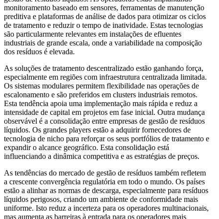
monitoramento baseado em sensores, ferramentas de manutenção
preditiva e plataformas de análise de dados para otimizar os ciclos
de tratamento e reduzir o tempo de inatividade. Estas tecnologias
são particularmente relevantes em instalações de efluentes
industriais de grande escala, onde a variabilidade na composição
dos resíduos é elevada.
As soluções de tratamento descentralizado estão ganhando força,
especialmente em regiões com infraestrutura centralizada limitada.
Os sistemas modulares permitem flexibilidade nas operações de
escalonamento e são preferidos em clusters industriais remotos.
Esta tendência apoia uma implementação mais rápida e reduz a
intensidade de capital em projetos em fase inicial. Outra mudança
observável é a consolidação entre empresas de gestão de resíduos
líquidos. Os grandes players estão a adquirir fornecedores de
tecnologia de nicho para reforçar os seus portfólios de tratamento e
expandir o alcance geográfico. Esta consolidação está
influenciando a dinâmica competitiva e as estratégias de preços.
As tendências do mercado de gestão de resíduos também refletem
a crescente convergência regulatória em todo o mundo. Os países
estão a alinhar as normas de descarga, especialmente para resíduos
líquidos perigosos, criando um ambiente de conformidade mais
uniforme. Isto reduz a incerteza para os operadores multinacionais,
mas aumenta as barreiras à entrada para os operadores mais