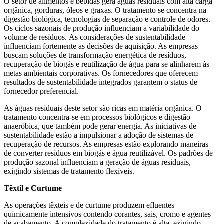
O setor de alimentos e bebidas gera águas residuais com alta carga
orgânica, gorduras, óleos e graxas. O tratamento se concentra na
digestão biológica, tecnologias de separação e controle de odores.
Os ciclos sazonais de produção influenciam a variabilidade do
volume de resíduos. As considerações de sustentabilidade
influenciam fortemente as decisões de aquisição. As empresas
buscam soluções de transformação energética de resíduos,
recuperação de biogás e reutilização de água para se alinharem às
metas ambientais corporativas. Os fornecedores que oferecem
resultados de sustentabilidade integrados garantem o status de
fornecedor preferencial.
As águas residuais deste setor são ricas em matéria orgânica. O
tratamento concentra-se em processos biológicos e digestão
anaeróbica, que também pode gerar energia. As iniciativas de
sustentabilidade estão a impulsionar a adoção de sistemas de
recuperação de recursos. As empresas estão explorando maneiras
de converter resíduos em biogás e água reutilizável. Os padrões de
produção sazonal influenciam a geração de águas residuais,
exigindo sistemas de tratamento flexíveis.
Têxtil e Curtume
As operações têxteis e de curtume produzem efluentes
quimicamente intensivos contendo corantes, sais, cromo e agentes
de acabamento. A complexidade do tratamento é alta, exigindo