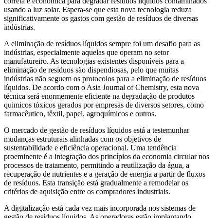
correta e econômica para degradar resíduos líquidos contaminados
usando a luz solar. Espera-se que esta nova tecnologia reduza
significativamente os gastos com gestão de resíduos de diversas
indústrias.
A eliminação de resíduos líquidos sempre foi um desafio para as
indústrias, especialmente aquelas que operam no setor
manufatureiro. As tecnologias existentes disponíveis para a
eliminação de resíduos são dispendiosas, pelo que muitas
indústrias não seguem os protocolos para a eliminação de resíduos
líquidos. De acordo com o Asia Journal of Chemistry, esta nova
técnica será enormemente eficiente na degradação de produtos
químicos tóxicos gerados por empresas de diversos setores, como
farmacêutico, têxtil, papel, agroquímicos e outros.
O mercado de gestão de resíduos líquidos está a testemunhar
mudanças estruturais alinhadas com os objetivos de
sustentabilidade e eficiência operacional. Uma tendência
proeminente é a integração dos princípios da economia circular nos
processos de tratamento, permitindo a reutilização da água, a
recuperação de nutrientes e a geração de energia a partir de fluxos
de resíduos. Esta transição está gradualmente a remodelar os
critérios de aquisição entre os compradores industriais.
A digitalização está cada vez mais incorporada nos sistemas de
gestão de resíduos líquidos. As operadoras estão implantando