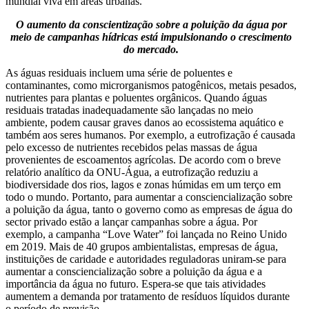
mundial viva em áreas urbanas.
O aumento da conscientização sobre a poluição da água por
meio de campanhas hídricas está impulsionando o crescimento
do mercado.
As águas residuais incluem uma série de poluentes e
contaminantes, como microrganismos patogênicos, metais pesados,
nutrientes para plantas e poluentes orgânicos. Quando águas
residuais tratadas inadequadamente são lançadas no meio
ambiente, podem causar graves danos ao ecossistema aquático e
também aos seres humanos. Por exemplo, a eutrofização é causada
pelo excesso de nutrientes recebidos pelas massas de água
provenientes de escoamentos agrícolas. De acordo com o breve
relatório analítico da ONU-Água, a eutrofização reduziu a
biodiversidade dos rios, lagos e zonas húmidas em um terço em
todo o mundo. Portanto, para aumentar a consciencialização sobre
a poluição da água, tanto o governo como as empresas de água do
sector privado estão a lançar campanhas sobre a água. Por
exemplo, a campanha “Love Water” foi lançada no Reino Unido
em 2019. Mais de 40 grupos ambientalistas, empresas de água,
instituições de caridade e autoridades reguladoras uniram-se para
aumentar a consciencialização sobre a poluição da água e a
importância da água no futuro. Espera-se que tais atividades
aumentem a demanda por tratamento de resíduos líquidos durante
o período de previsão.