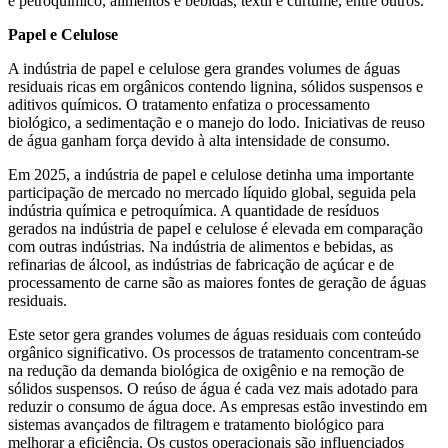
e petroquímico, alimentos e bebidas, têxtil e curtume, entre outros.
Papel e Celulose
A indústria de papel e celulose gera grandes volumes de águas
residuais ricas em orgânicos contendo lignina, sólidos suspensos e
aditivos químicos. O tratamento enfatiza o processamento
biológico, a sedimentação e o manejo do lodo. Iniciativas de reuso
de água ganham força devido à alta intensidade de consumo.
Em 2025, a indústria de papel e celulose detinha uma importante
participação de mercado no mercado líquido global, seguida pela
indústria química e petroquímica. A quantidade de resíduos
gerados na indústria de papel e celulose é elevada em comparação
com outras indústrias. Na indústria de alimentos e bebidas, as
refinarias de álcool, as indústrias de fabricação de açúcar e de
processamento de carne são as maiores fontes de geração de águas
residuais.
Este setor gera grandes volumes de águas residuais com conteúdo
orgânico significativo. Os processos de tratamento concentram-se
na redução da demanda biológica de oxigênio e na remoção de
sólidos suspensos. O reúso de água é cada vez mais adotado para
reduzir o consumo de água doce. As empresas estão investindo em
sistemas avançados de filtragem e tratamento biológico para
melhorar a eficiência. Os custos operacionais são influenciados