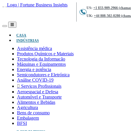
US:
+1 833-909-2966 (chamad
UK:
+44 808-502-0280 (chama
(ATUAL)
CASA
INDÚSTRIAS
Assistência médica
Produtos Químicos e Materiais
Tecnologia da Informação
Máquinas e Equipamentos
Energia e potência
Semicondutores e Eletrónica
Análise COVID-19
Serviços Profissionais
Aeroespacial e Defesa
Automóvel e Transporte
Alimentos e Bebidas
Agricultura
Bens de consumo
Embalagem
BFSI