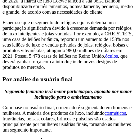
de 2020, a marca de luxo Loewe lançou a sua bolsa Balloon,
disponibilizada em três tamanhos, nomeadamente, pequeno, médio
e grande, de acordo com as necessidades do cliente.
Espera-se que o segmento de relógios e joias detenha uma
participação significativa devido à crescente demanda por relógios
de luxo inteligentes e joias variadas. Por exemplo, a CHRISTIE’S,
uma casa de leilões britânica, reportou um aumento de 153% nos
seus leilões de luxo e vendas privadas de jóias, relógios, bolsas e
produtos vitivinícolas, atingindo 980,0 milhões de dólares em
2021. Possui 5.478 casas de leilões no Reino Unido.
óculos
, que
deverá ganhar força com a introdução de novos designs de
produtos no mercado.
Por análise do usuário final
Segmento feminino terá maior participação, apoiado por maior
inclinação para o embelezamento
Com base no usuário final, o mercado é segmentado em homens e
mulheres. A maioria dos produtos de luxo, incluindo
cosméticos
,
fragrâncias, bolsas, colares, brincos e pulseiras são usados ​​
principalmente por mulheres usuárias finais, tornando as mulheres
um segmento importante.