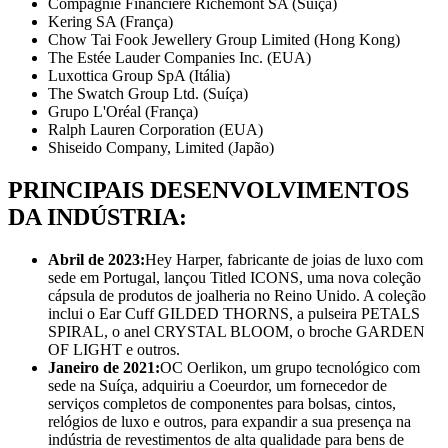
Compagnie Financière Richemont SA (Suíça)
Kering SA (França)
Chow Tai Fook Jewellery Group Limited (Hong Kong)
The Estée Lauder Companies Inc. (EUA)
Luxottica Group SpA (Itália)
The Swatch Group Ltd. (Suíça)
Grupo L'Oréal (França)
Ralph Lauren Corporation (EUA)
Shiseido Company, Limited (Japão)
PRINCIPAIS DESENVOLVIMENTOS
DA INDÚSTRIA:
Abril de 2023:
Hey Harper, fabricante de joias de luxo com
sede em Portugal, lançou Titled ICONS, uma nova coleção
cápsula de produtos de joalheria no Reino Unido. A coleção
inclui o Ear Cuff GILDED THORNS, a pulseira PETALS
SPIRAL, o anel CRYSTAL BLOOM, o broche GARDEN
OF LIGHT e outros.
Janeiro de 2021:
OC Oerlikon, um grupo tecnológico com
sede na Suíça, adquiriu a Coeurdor, um fornecedor de
serviços completos de componentes para bolsas, cintos,
relógios de luxo e outros, para expandir a sua presença na
indústria de revestimentos de alta qualidade para bens de