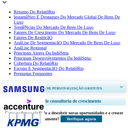
Resumo Do RelatóRio
InstantâNeo E Destaques Do Mercado Global De Bens De
Luxo
TendêNcias Do Mercado De Bens De Luxo
Fatores De Crescimento Do Mercado De Bens De Luxo
Fatores De RestriçãO
AnáLise De SegmentaçãO Do Mercado De Bens De Luxo
AnáLise Regional
Principais Atores Da IndúStria
Principais Desenvolvimentos Da IndúStria:
Cobertura Do RelatóRio
Escopo E SegmentaçãO Do RelatóRio
Perguntas Frequentes
RECEBA DE 30 A 60
horas
DE PERSONALIZAÇÃO GRATUITA
Ampliar a cobertura regional e por país, Análise de segmentos, Perfis de
Serviços de consultoria de crescimento
empresas, Benchmarking competitivo, e insights sobre o usuário final.
Como podemos ajudá-lo a descobrir novas oportunidades e a crescer
Personalizar agora
Verifique agora
mais rapidamente?