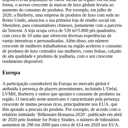
forma, o acesso crescente às marcas de luxo globais levaria ao
aumento do consumo de produtos. Por exemplo, em julho de
2020, a Burberry, uma empresa de produtos de luxo com sede no
Reino Unido, anunciou a sua primeira loja de retalho social em
Shenzhen, para consumidores chineses, juntamente com a parceria
da Tencent. A loja ocupa cerca de 539 m²/5.800 pés quadrados,
com cerca de 10 salas que oferecem diversas experiências de
varejo interativas e personalizadas. Além disso, um número
crescente de mulheres trabalhadoras na região acelerou o consumo
de produtos de luxo centrados nas mulheres, como bolsas, calçado
de alta qualidade e produtos de joalharia, com o seu crescente
rendimento disponível.
Europa
A participação considerável da Europa no mercado global é
atribuída à presença de players proeminentes, incluindo L'Oréal,
LVMH, Burberry e outros que apoiam o consumo de produtos na
região. O mercado norte-americano é caracterizado pela presença
crescente de muitas pessoas ricas, principalmente nos EUA, que
têm apoiado a procura do produto. Por exemplo, de acordo com o
relatório intitulado ‘Billionaire-Bonanza-2020’, publicado em abril
de 2020 pelo Institute for Policy Studies, o número de bilionários
aumentou de 298 em 2000 para cerca de 614 em 2020 nos EUA.