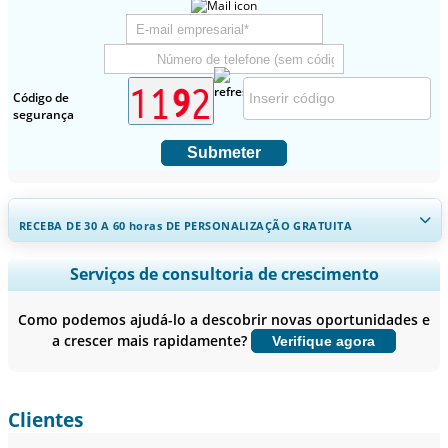
Código de
segurança
Submeter
RECEBA DE 30 A 60
horas
DE PERSONALIZAÇÃO GRATUITA
Ampliar a cobertura regional e por país, Análise de segmentos,
Serviços de consultoria de crescimento
Perfis de empresas, Benchmarking competitivo, e insights sobre o
usuário final.
Como podemos ajudá-lo a descobrir novas oportunidades e
a crescer mais rapidamente?
Verifique agora
Personalizar agora
Clientes