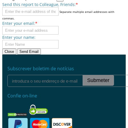
Send this report to Colleague, Friends:
*
Separate multiple email addresses with
commas.
Enter your email:
*
Enter your name:
Close
Send Email
Subscrever boletim de notícias
Submeter
Confie on-line