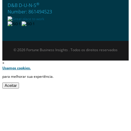
®
D&B D-U-N-S
Number: 861494523
© 2026 Fortune Business Insights . Todos os direitos reservados
×
Usamos cookies.
para melhorar sua experiência.
Aceitar