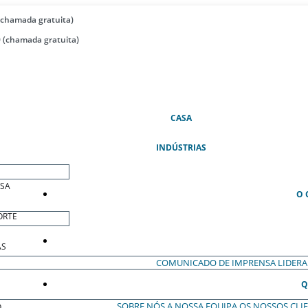
(chamada gratuita)
 (chamada gratuita)
(ATUAL)
CASA
INDÚSTRIAS
ESA
O 
ORTE
AS
COMUNICADO DE IMPRENSA
LIDER
Q
SOBRE NÓS
A NOSSA EQUIPA
OS NOSSOS CLI
O