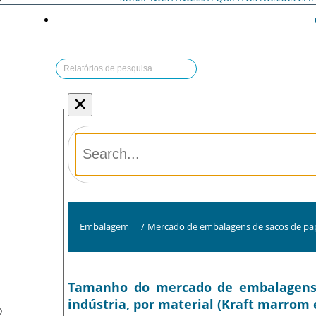
×
Embalagem
/
Mercado de embalagens de sacos de pa
Tamanho do mercado de embalagens d
indústria, por material (Kraft marrom e
O