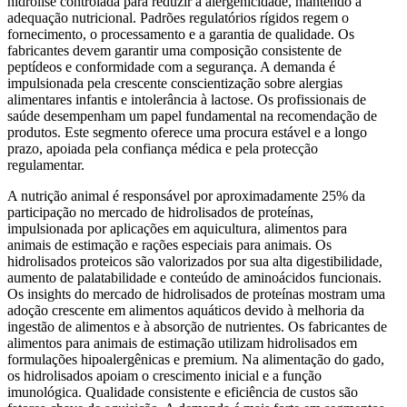
hidrólise controlada para reduzir a alergenicidade, mantendo a
adequação nutricional. Padrões regulatórios rígidos regem o
fornecimento, o processamento e a garantia de qualidade. Os
fabricantes devem garantir uma composição consistente de
peptídeos e conformidade com a segurança. A demanda é
impulsionada pela crescente conscientização sobre alergias
alimentares infantis e intolerância à lactose. Os profissionais de
saúde desempenham um papel fundamental na recomendação de
produtos. Este segmento oferece uma procura estável e a longo
prazo, apoiada pela confiança médica e pela protecção
regulamentar.
A nutrição animal é responsável por aproximadamente 25% da
participação no mercado de hidrolisados ​​de proteínas,
impulsionada por aplicações em aquicultura, alimentos para
animais de estimação e rações especiais para animais. Os
hidrolisados ​​proteicos são valorizados por sua alta digestibilidade,
aumento de palatabilidade e conteúdo de aminoácidos funcionais.
Os insights do mercado de hidrolisados ​​de proteínas mostram uma
adoção crescente em alimentos aquáticos devido à melhoria da
ingestão de alimentos e à absorção de nutrientes. Os fabricantes de
alimentos para animais de estimação utilizam hidrolisados ​​em
formulações hipoalergênicas e premium. Na alimentação do gado,
os hidrolisados ​​apoiam o crescimento inicial e a função
imunológica. Qualidade consistente e eficiência de custos são