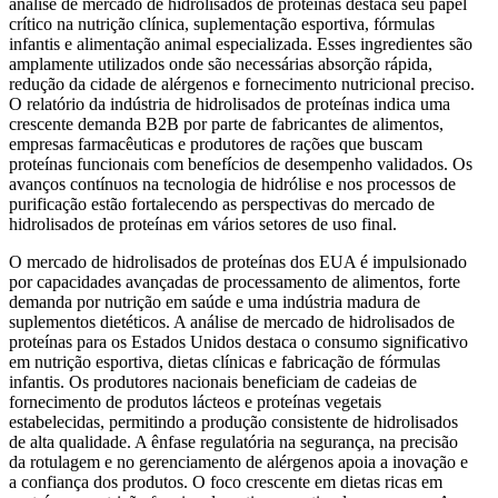
análise de mercado de hidrolisados ​​de proteínas destaca seu papel
crítico na nutrição clínica, suplementação esportiva, fórmulas
infantis e alimentação animal especializada. Esses ingredientes são
amplamente utilizados onde são necessárias absorção rápida,
redução da cidade de alérgenos e fornecimento nutricional preciso.
O relatório da indústria de hidrolisados ​​de proteínas indica uma
crescente demanda B2B por parte de fabricantes de alimentos,
empresas farmacêuticas e produtores de rações que buscam
proteínas funcionais com benefícios de desempenho validados. Os
avanços contínuos na tecnologia de hidrólise e nos processos de
purificação estão fortalecendo as perspectivas do mercado de
hidrolisados ​​de proteínas em vários setores de uso final.
O mercado de hidrolisados ​​de proteínas dos EUA é impulsionado
por capacidades avançadas de processamento de alimentos, forte
demanda por nutrição em saúde e uma indústria madura de
suplementos dietéticos. A análise de mercado de hidrolisados ​​de
proteínas para os Estados Unidos destaca o consumo significativo
em nutrição esportiva, dietas clínicas e fabricação de fórmulas
infantis. Os produtores nacionais beneficiam de cadeias de
fornecimento de produtos lácteos e proteínas vegetais
estabelecidas, permitindo a produção consistente de hidrolisados ​​
de alta qualidade. A ênfase regulatória na segurança, na precisão
da rotulagem e no gerenciamento de alérgenos apoia a inovação e
a confiança dos produtos. O foco crescente em dietas ricas em