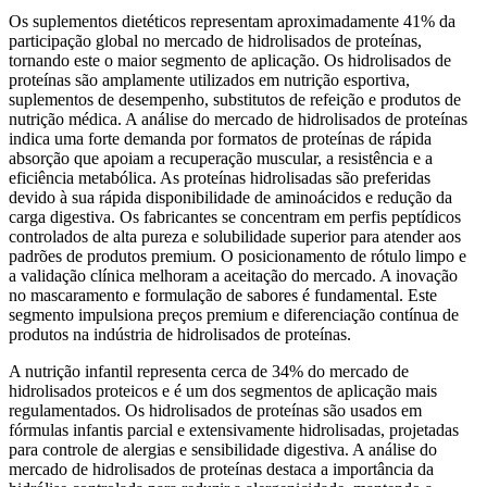
Os suplementos dietéticos representam aproximadamente 41% da
participação global no mercado de hidrolisados ​​de proteínas,
tornando este o maior segmento de aplicação. Os hidrolisados ​​de
proteínas são amplamente utilizados em nutrição esportiva,
suplementos de desempenho, substitutos de refeição e produtos de
nutrição médica. A análise do mercado de hidrolisados ​​de proteínas
indica uma forte demanda por formatos de proteínas de rápida
absorção que apoiam a recuperação muscular, a resistência e a
eficiência metabólica. As proteínas hidrolisadas são preferidas
devido à sua rápida disponibilidade de aminoácidos e redução da
carga digestiva. Os fabricantes se concentram em perfis peptídicos
controlados de alta pureza e solubilidade superior para atender aos
padrões de produtos premium. O posicionamento de rótulo limpo e
a validação clínica melhoram a aceitação do mercado. A inovação
no mascaramento e formulação de sabores é fundamental. Este
segmento impulsiona preços premium e diferenciação contínua de
produtos na indústria de hidrolisados ​​de proteínas.
A nutrição infantil representa cerca de 34% do mercado de
hidrolisados ​​proteicos e é um dos segmentos de aplicação mais
regulamentados. Os hidrolisados ​​de proteínas são usados ​​em
fórmulas infantis parcial e extensivamente hidrolisadas, projetadas
para controle de alergias e sensibilidade digestiva. A análise do
mercado de hidrolisados ​​de proteínas destaca a importância da