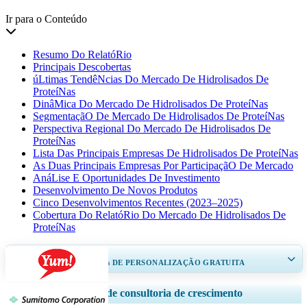
Ir para o Conteúdo
Resumo Do RelatóRio
Principais Descobertas
úLtimas TendêNcias Do Mercado De Hidrolisados ​​De
ProteíNas
DinâMica Do Mercado De Hidrolisados ​​De ProteíNas
SegmentaçãO De Mercado De Hidrolisados ​​De ProteíNas
Perspectiva Regional Do Mercado De Hidrolisados ​​De
ProteíNas
Lista Das Principais Empresas De Hidrolisados ​​De ProteíNas
As Duas Principais Empresas Por ParticipaçãO De Mercado
AnáLise E Oportunidades De Investimento
Desenvolvimento De Novos Produtos
Cinco Desenvolvimentos Recentes (2023–2025)
Cobertura Do RelatóRio Do Mercado De Hidrolisados ​​De
ProteíNas
RECEBA DE 30 A 60
horas
DE PERSONALIZAÇÃO GRATUITA
Ampliar a cobertura regional e por país, Análise de segmentos, Perfis de
Serviços de consultoria de crescimento
empresas, Benchmarking competitivo, e insights sobre o usuário final.