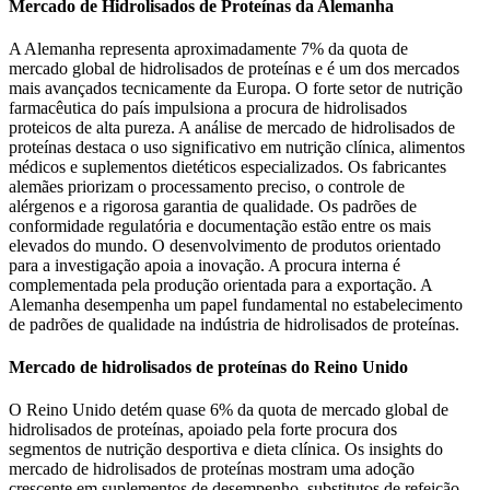
Mercado de Hidrolisados ​​de Proteínas da Alemanha
A Alemanha representa aproximadamente 7% da quota de
mercado global de hidrolisados ​​de proteínas e é um dos mercados
mais avançados tecnicamente da Europa. O forte setor de nutrição
farmacêutica do país impulsiona a procura de hidrolisados ​​
proteicos de alta pureza. A análise de mercado de hidrolisados ​​de
proteínas destaca o uso significativo em nutrição clínica, alimentos
médicos e suplementos dietéticos especializados. Os fabricantes
alemães priorizam o processamento preciso, o controle de
alérgenos e a rigorosa garantia de qualidade. Os padrões de
conformidade regulatória e documentação estão entre os mais
elevados do mundo. O desenvolvimento de produtos orientado
para a investigação apoia a inovação. A procura interna é
complementada pela produção orientada para a exportação. A
Alemanha desempenha um papel fundamental no estabelecimento
de padrões de qualidade na indústria de hidrolisados ​​de proteínas.
Mercado de hidrolisados ​​de proteínas do Reino Unido
O Reino Unido detém quase 6% da quota de mercado global de
hidrolisados ​​de proteínas, apoiado pela forte procura dos
segmentos de nutrição desportiva e dieta clínica. Os insights do
mercado de hidrolisados ​​de proteínas mostram uma adoção
crescente em suplementos de desempenho, substitutos de refeição