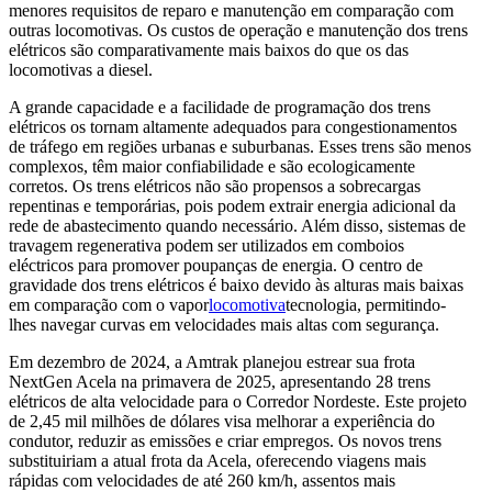
menores requisitos de reparo e manutenção em comparação com
outras locomotivas. Os custos de operação e manutenção dos trens
elétricos são comparativamente mais baixos do que os das
locomotivas a diesel.
A grande capacidade e a facilidade de programação dos trens
elétricos os tornam altamente adequados para congestionamentos
de tráfego em regiões urbanas e suburbanas. Esses trens são menos
complexos, têm maior confiabilidade e são ecologicamente
corretos. Os trens elétricos não são propensos a sobrecargas
repentinas e temporárias, pois podem extrair energia adicional da
rede de abastecimento quando necessário. Além disso, sistemas de
travagem regenerativa podem ser utilizados em comboios
eléctricos para promover poupanças de energia. O centro de
gravidade dos trens elétricos é baixo devido às alturas mais baixas
em comparação com o vapor
locomotiva
tecnologia, permitindo-
lhes navegar curvas em velocidades mais altas com segurança.
Em dezembro de 2024, a Amtrak planejou estrear sua frota
NextGen Acela na primavera de 2025, apresentando 28 trens
elétricos de alta velocidade para o Corredor Nordeste. Este projeto
de 2,45 mil milhões de dólares visa melhorar a experiência do
condutor, reduzir as emissões e criar empregos. Os novos trens
substituiriam a atual frota da Acela, oferecendo viagens mais
rápidas com velocidades de até 260 km/h, assentos mais