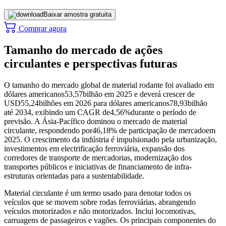
Baixar amostra gratuita
Comprar agora
Tamanho do mercado de ações
circulantes e perspectivas futuras
O tamanho do mercado global de material rodante foi avaliado em
dólares americanos
53,57
bilhão em 2025 e deverá crescer de
USD
55,24
bilhões em 2026 para dólares americanos
78,93
bilhão
até 2034, exibindo um CAGR de
4,56%
durante o período de
previsão. A Ásia-Pacífico dominou o mercado de material
circulante, respondendo por
46,18% de participação de mercado
em
2025. O crescimento da indústria é impulsionado pela urbanização,
investimentos em electrificação ferroviária, expansão dos
corredores de transporte de mercadorias, modernização dos
transportes públicos e iniciativas de financiamento de infra-
estruturas orientadas para a sustentabilidade.
Material circulante é um termo usado para denotar todos os
veículos que se movem sobre rodas ferroviárias, abrangendo
veículos motorizados e não motorizados. Inclui locomotivas,
carruagens de passageiros e vagões. Os principais componentes do