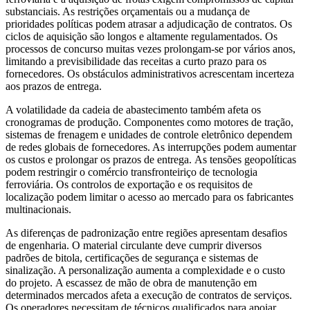
substanciais. As restrições orçamentais ou a mudança de
prioridades políticas podem atrasar a adjudicação de contratos. Os
ciclos de aquisição são longos e altamente regulamentados. Os
processos de concurso muitas vezes prolongam-se por vários anos,
limitando a previsibilidade das receitas a curto prazo para os
fornecedores. Os obstáculos administrativos acrescentam incerteza
aos prazos de entrega.
A volatilidade da cadeia de abastecimento também afeta os
cronogramas de produção. Componentes como motores de tração,
sistemas de frenagem e unidades de controle eletrônico dependem
de redes globais de fornecedores. As interrupções podem aumentar
os custos e prolongar os prazos de entrega. As tensões geopolíticas
podem restringir o comércio transfronteiriço de tecnologia
ferroviária. Os controlos de exportação e os requisitos de
localização podem limitar o acesso ao mercado para os fabricantes
multinacionais.
As diferenças de padronização entre regiões apresentam desafios
de engenharia. O material circulante deve cumprir diversos
padrões de bitola, certificações de segurança e sistemas de
sinalização. A personalização aumenta a complexidade e o custo
do projeto. A escassez de mão de obra de manutenção em
determinados mercados afeta a execução de contratos de serviços.
Os operadores necessitam de técnicos qualificados para apoiar