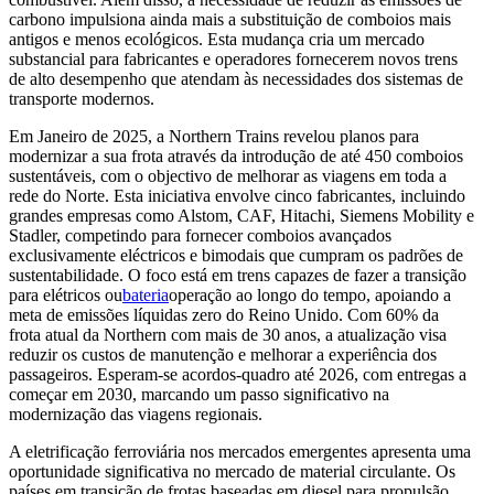
carbono impulsiona ainda mais a substituição de comboios mais
antigos e menos ecológicos. Esta mudança cria um mercado
substancial para fabricantes e operadores fornecerem novos trens
de alto desempenho que atendam às necessidades dos sistemas de
transporte modernos.
Em Janeiro de 2025, a Northern Trains revelou planos para
modernizar a sua frota através da introdução de até 450 comboios
sustentáveis, com o objectivo de melhorar as viagens em toda a
rede do Norte. Esta iniciativa envolve cinco fabricantes, incluindo
grandes empresas como Alstom, CAF, Hitachi, Siemens Mobility e
Stadler, competindo para fornecer comboios avançados
exclusivamente eléctricos e bimodais que cumpram os padrões de
sustentabilidade. O foco está em trens capazes de fazer a transição
para elétricos ou
bateria
operação ao longo do tempo, apoiando a
meta de emissões líquidas zero do Reino Unido. Com 60% da
frota atual da Northern com mais de 30 anos, a atualização visa
reduzir os custos de manutenção e melhorar a experiência dos
passageiros. Esperam-se acordos-quadro até 2026, com entregas a
começar em 2030, marcando um passo significativo na
modernização das viagens regionais.
A eletrificação ferroviária nos mercados emergentes apresenta uma
oportunidade significativa no mercado de material circulante. Os
países em transição de frotas baseadas em diesel para propulsão