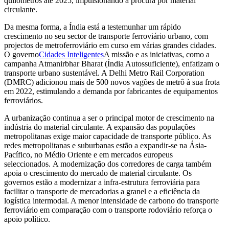
quilómetros até 2025, impulsionando a procura por material
circulante.
Da mesma forma, a Índia está a testemunhar um rápido
crescimento no seu sector de transporte ferroviário urbano, com
projectos de metroferroviário em curso em várias grandes cidades.
O governo
Cidades Inteligentes
A missão e as iniciativas, como a
campanha Atmanirbhar Bharat (Índia Autossuficiente), enfatizam o
transporte urbano sustentável. A Delhi Metro Rail Corporation
(DMRC) adicionou mais de 500 novos vagões de metrô à sua frota
em 2022, estimulando a demanda por fabricantes de equipamentos
ferroviários.
A urbanização continua a ser o principal motor de crescimento na
indústria do material circulante. A expansão das populações
metropolitanas exige maior capacidade de transporte público. As
redes metropolitanas e suburbanas estão a expandir-se na Ásia-
Pacífico, no Médio Oriente e em mercados europeus
seleccionados. A modernização dos corredores de carga também
apoia o crescimento do mercado de material circulante. Os
governos estão a modernizar a infra-estrutura ferroviária para
facilitar o transporte de mercadorias a granel e a eficiência da
logística intermodal. A menor intensidade de carbono do transporte
ferroviário em comparação com o transporte rodoviário reforça o
apoio político.