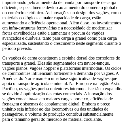
impulsionado pelo aumento da demanda por transporte de carga
eficiente, especialmente devido ao aumento do comércio global e
do comércio eletrônico. As inovações no design dos vagões, como
materiais ecológicos e maior capacidade de carga, estão
aumentando a eficiência operacional. Além disso, os investimentos
em infra-estruturas ferroviárias e a necessidade de modernizar
frotas envelhecidas estão a aumentar a procura de vagões
avançados e duráveis, tanto para carga a granel como para carga
especializada, sustentando o crescimento neste segmento durante o
período previsto.
Os vagões de carga constituem a espinha dorsal dos corredores de
transporte a granel. Eles são segmentados em navios-tanque,
vagões planos, vagões hopper e plataformas intermodais. Os ciclos
de commodities influenciam fortemente a demanda por vagões. A
América do Norte mantém uma base significativa de vagões que
apoia o transporte agrícola e mineral. Na Europa e na região Ásia-
Pacífico, os vagões porta-contentores intermodais estão a expandir-
se devido à optimização das rotas comerciais. A inovação dos
vagões concentra-se em maiores cargas por eixo, eficiência de
frenagem e sistemas de acoplamento digital. Embora o preço
unitário seja inferior ao das locomotivas ou das unidades de
passageiros, o volume de produção contribui substancialmente
para o tamanho geral do mercado de material circulante.