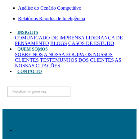
Análise do Cenário Competitivo
Relatórios Rápidos de Inteligência
INSIGHTS
COMUNICADO DE IMPRENSA
LIDERANÇA DE
PENSAMENTO
BLOGS
CASOS DE ESTUDO
QUEM SOMOS
SOBRE NÓS
A NOSSA EQUIPA
OS NOSSOS
CLIENTES
TESTEMUNHOS DOS CLIENTES
AS
NOSSAS CITAÇÕES
CONTACTO