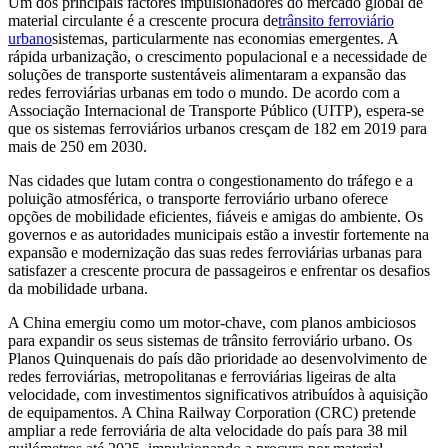
Um dos principais factores impulsionadores do mercado global de
material circulante é a crescente procura de
trânsito ferroviário
urbano
sistemas, particularmente nas economias emergentes. A
rápida urbanização, o crescimento populacional e a necessidade de
soluções de transporte sustentáveis ​​alimentaram a expansão das
redes ferroviárias urbanas em todo o mundo. De acordo com a
Associação Internacional de Transporte Público (UITP), espera-se
que os sistemas ferroviários urbanos cresçam de 182 em 2019 para
mais de 250 em 2030.
Nas cidades que lutam contra o congestionamento do tráfego e a
poluição atmosférica, o transporte ferroviário urbano oferece
opções de mobilidade eficientes, fiáveis ​​e amigas do ambiente. Os
governos e as autoridades municipais estão a investir fortemente na
expansão e modernização das suas redes ferroviárias urbanas para
satisfazer a crescente procura de passageiros e enfrentar os desafios
da mobilidade urbana.
A China emergiu como um motor-chave, com planos ambiciosos
para expandir os seus sistemas de trânsito ferroviário urbano. Os
Planos Quinquenais do país dão prioridade ao desenvolvimento de
redes ferroviárias, metropolitanas e ferroviárias ligeiras de alta
velocidade, com investimentos significativos atribuídos à aquisição
de equipamentos. A China Railway Corporation (CRC) pretende
ampliar a rede ferroviária de alta velocidade do país para 38 mil