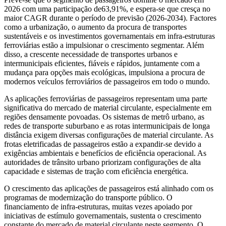
2026 com uma participação de
63,91%
, e espera-se que cresça no
maior CAGR durante o período de previsão (2026-2034). Factores
como a urbanização, o aumento da procura de transportes
sustentáveis ​​e os investimentos governamentais em infra-estruturas
ferroviárias estão a impulsionar o crescimento segmentar. Além
disso, a crescente necessidade de transportes urbanos e
intermunicipais eficientes, fiáveis ​​e rápidos, juntamente com a
mudança para opções mais ecológicas, impulsiona a procura de
modernos veículos ferroviários de passageiros em todo o mundo.
As aplicações ferroviárias de passageiros representam uma parte
significativa do mercado de material circulante, especialmente em
regiões densamente povoadas. Os sistemas de metrô urbano, as
redes de transporte suburbano e as rotas intermunicipais de longa
distância exigem diversas configurações de material circulante. As
frotas eletrificadas de passageiros estão a expandir-se devido a
exigências ambientais e benefícios de eficiência operacional. As
autoridades de trânsito urbano priorizam configurações de alta
capacidade e sistemas de tração com eficiência energética.
O crescimento das aplicações de passageiros está alinhado com os
programas de modernização do transporte público. O
financiamento de infra-estruturas, muitas vezes apoiado por
iniciativas de estímulo governamentais, sustenta o crescimento
constante do mercado de material circulante neste segmento. O