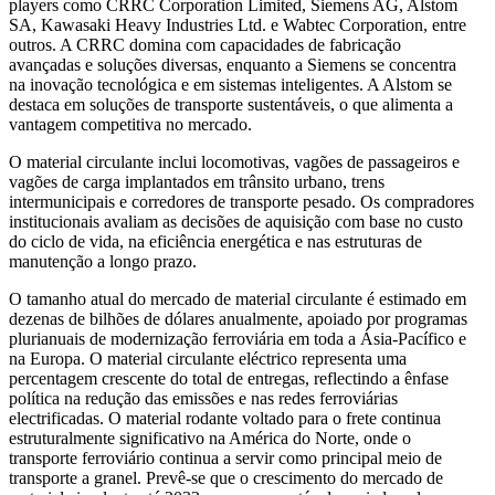
players como CRRC Corporation Limited, Siemens AG, Alstom
SA, Kawasaki Heavy Industries Ltd. e Wabtec Corporation, entre
outros. A CRRC domina com capacidades de fabricação
avançadas e soluções diversas, enquanto a Siemens se concentra
na inovação tecnológica e em sistemas inteligentes. A Alstom se
destaca em soluções de transporte sustentáveis, o que alimenta a
vantagem competitiva no mercado.
O material circulante inclui locomotivas, vagões de passageiros e
vagões de carga implantados em trânsito urbano, trens
intermunicipais e corredores de transporte pesado. Os compradores
institucionais avaliam as decisões de aquisição com base no custo
do ciclo de vida, na eficiência energética e nas estruturas de
manutenção a longo prazo.
O tamanho atual do mercado de material circulante é estimado em
dezenas de bilhões de dólares anualmente, apoiado por programas
plurianuais de modernização ferroviária em toda a Ásia-Pacífico e
na Europa. O material circulante eléctrico representa uma
percentagem crescente do total de entregas, reflectindo a ênfase
política na redução das emissões e nas redes ferroviárias
electrificadas. O material rodante voltado para o frete continua
estruturalmente significativo na América do Norte, onde o
transporte ferroviário continua a servir como principal meio de
transporte a granel. Prevê-se que o crescimento do mercado de