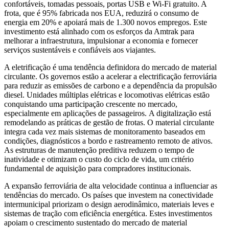
confortáveis, tomadas pessoais, portas USB e Wi-Fi gratuito. A
frota, que é 95% fabricada nos EUA, reduzirá o consumo de
energia em 20% e apoiará mais de 1.300 novos empregos. Este
investimento está alinhado com os esforços da Amtrak para
melhorar a infraestrutura, impulsionar a economia e fornecer
serviços sustentáveis ​​e confiáveis ​​aos viajantes.
A eletrificação é uma tendência definidora do mercado de material
circulante. Os governos estão a acelerar a electrificação ferroviária
para reduzir as emissões de carbono e a dependência da propulsão
diesel. Unidades múltiplas elétricas e locomotivas elétricas estão
conquistando uma participação crescente no mercado,
especialmente em aplicações de passageiros. A digitalização está
remodelando as práticas de gestão de frotas. O material circulante
integra cada vez mais sistemas de monitoramento baseados em
condições, diagnósticos a bordo e rastreamento remoto de ativos.
As estruturas de manutenção preditiva reduzem o tempo de
inatividade e otimizam o custo do ciclo de vida, um critério
fundamental de aquisição para compradores institucionais.
A expansão ferroviária de alta velocidade continua a influenciar as
tendências do mercado. Os países que investem na conectividade
intermunicipal priorizam o design aerodinâmico, materiais leves e
sistemas de tração com eficiência energética. Estes investimentos
apoiam o crescimento sustentado do mercado de material