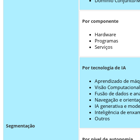
Domínio Conjunto/M
Por componente
Hardware
Programas
Serviços
Por tecnologia de IA
Aprendizado de máq
Visão Computacional
Fusão de dados e aná
Navegação e orient
IA generativa e mod
Inteligência de enxa
Outros
Segmentação
Por nível de autonomia