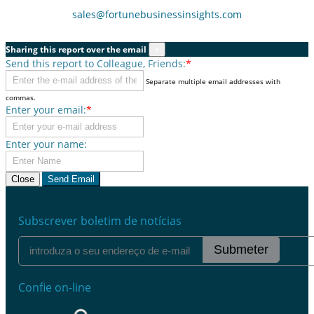
sales@fortunebusinessinsights.com
Sharing this report over the email
×
Send this report to Colleague, Friends:
*
Separate multiple email addresses with
commas.
Enter your email:
*
Enter your name:
Close
Send Email
Subscrever boletim de notícias
Submeter
Confie on-line