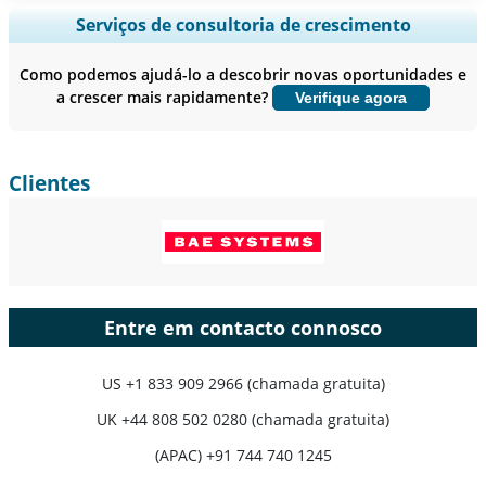
Ampliar a cobertura regional e por país, Análise de segmentos,
Serviços de consultoria de crescimento
Perfis de empresas, Benchmarking competitivo, e insights sobre o
usuário final.
Como podemos ajudá-lo a descobrir novas oportunidades e
a crescer mais rapidamente?
Verifique agora
Personalizar agora
Clientes
Entre em contacto connosco
US
+1 833 909 2966 (chamada gratuita)
UK
+44 808 502 0280 (chamada gratuita)
(APAC) +91 744 740 1245