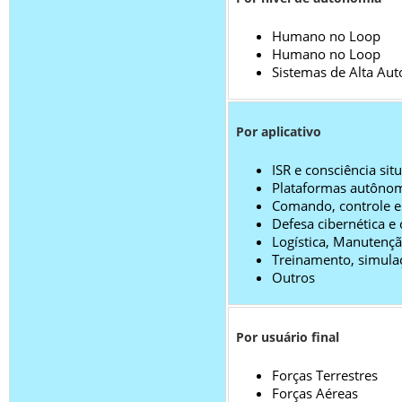
Humano no Loop
Humano no Loop
Sistemas de Alta Au
Por aplicativo
ISR e consciência sit
Plataformas autôno
Comando, controle e
Defesa cibernética e
Logística, Manutençã
Treinamento, simulaç
Outros
Por usuário final
Forças Terrestres
Forças Aéreas