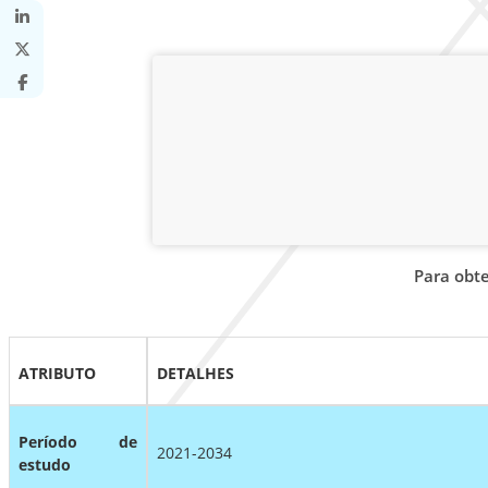
Para obt
ATRIBUTO
DETALHES
Período de
2021-2034
estudo