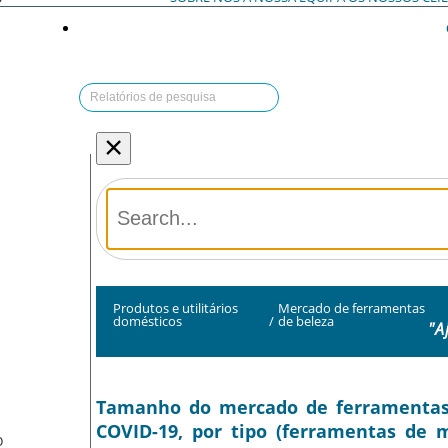
×
Produtos e utilitários
Mercado de ferramentas
domésticos
/
de beleza
"A
Tamanho do mercado de ferramentas d
COVID-19, por tipo (ferramentas de
O