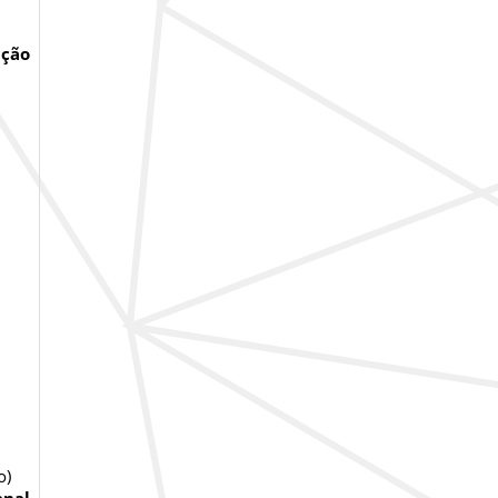
ição
o)