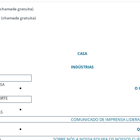
(chamada gratuita)
 (chamada gratuita)
(ATUAL)
CASA
INDÚSTRIAS
ESA
O 
ORTE
AS
COMUNICADO DE IMPRENSA
LIDER
Q
SOBRE NÓS
A NOSSA EQUIPA
OS NOSSOS CLI
O