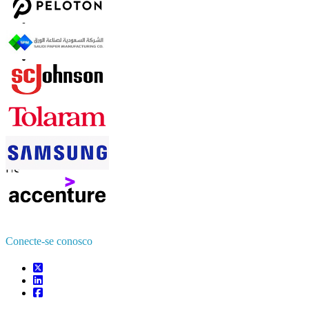
Contate-nos
US
+1 833 909 2966 ( chamada gratuita )
UK
+44 808 502 0280 (chamada gratuita )
APAC
+91 744 740 1245
sales@fortunebusinessinsights.com
Conecte-se conosco