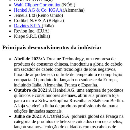
Wahl Clipper Corporation
(NÓS.)
Henkel AG & Co. KGAA
(Alemanha)
Jemella Ltd (Reino Unido)
Codibel N.V/S.A (Bélgica)
Davines S.P.A.
(Itália)
Revlon Inc. (EUA)
Kiepe S.R.L (Itália)
Principais desenvolvimentos da indústria:
Abril de 2023:
A Dreame Technology, uma empresa de
produtos de consumo chinesa, introduziu a glória do cabelo,
um secador de cabelo com tecnologia de íons negativos,
fluxo de ar poderoso, controle de temperatura e compilação
compacta. O produto foi lançado no sudoeste da Europa,
incluindo Itália, Alemanha, França e Espanha.
Outubro de 2021:
A Henkel AG, uma empresa de produtos
químicos e consumidores alemães, abriu sua primeira loja
para a marca Schwarzkopf na Rosenthaler Staße em Berlim.
A loja venderá a linha de produtos profissionais da marca,
edições limitadas sazonais.
Julho de 2021:
A L'Oréal S.A, pioneira global da França na
categoria de produtos de beleza e cuidados com os cabelos,
lançou sua nova coleção de cuidados com os cabelos de