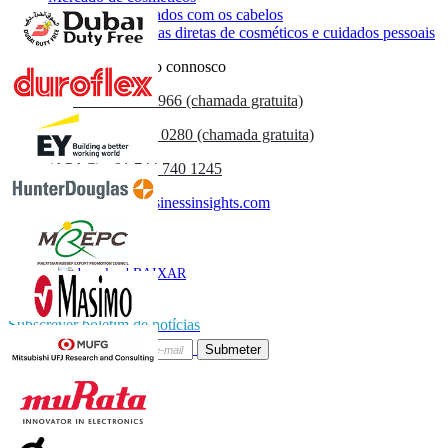
Mercado de cuidados com os cabelos
Mercado de vendas diretas de cosméticos e cuidados pessoais
Entre em contacto connosco
US
+1 833 909 2966 (chamada gratuita)
UK
+44 808 502 0280 (chamada gratuita)
(APAC) +91 744 740 1245
sales@fortunebusinessinsights.com
Chamado
E-mail
BAIXAR
AMOSTRA
Subscrever boletim de notícias
Submeter
Confie on-line