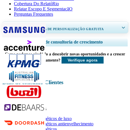
Cobertura Do RelatóRio
Relatar Escopo E SegmentaçãO
Perguntas Frequentes
RECEBA DE 30 A 60
horas
DE PERSONALIZAÇÃO GRATUITA
Ampliar a cobertura regional e por país, Análise de segmentos, Perfis de
Serviços de consultoria de crescimento
empresas, Benchmarking competitivo, e insights sobre o usuário final.
Como podemos ajudá-lo a descobrir novas oportunidades e a crescer
Personalizar agora
Verifique agora
mais rapidamente?
Bens de consumo Clientes
Relatórios relacionados
Mercado de cosméticos de luxo
Mercado de cosméticos antienvelhecimento
Mercado de cosméticos