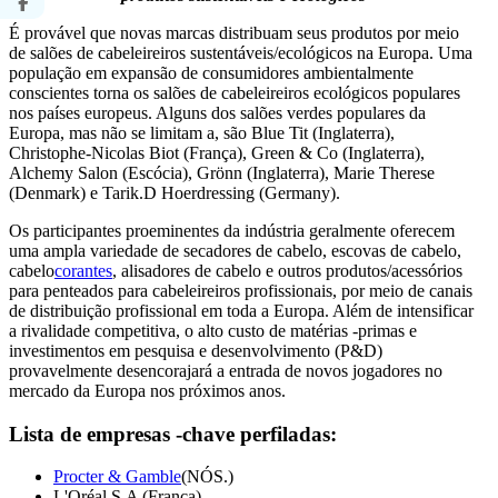
É provável que novas marcas distribuam seus produtos por meio
de salões de cabeleireiros sustentáveis/ecológicos na Europa. Uma
população em expansão de consumidores ambientalmente
conscientes torna os salões de cabeleireiros ecológicos populares
nos países europeus. Alguns dos salões verdes populares da
Europa, mas não se limitam a, são Blue Tit (Inglaterra),
Christophe-Nicolas Biot (França), Green & Co (Inglaterra),
Alchemy Salon (Escócia), Grönn (Inglaterra), Marie Therese
(Denmark) e Tarik.D Hoerdressing (Germany).
Os participantes proeminentes da indústria geralmente oferecem
uma ampla variedade de secadores de cabelo, escovas de cabelo,
cabelo
corantes
, alisadores de cabelo e outros produtos/acessórios
para penteados para cabeleireiros profissionais, por meio de canais
de distribuição profissional em toda a Europa. Além de intensificar
a rivalidade competitiva, o alto custo de matérias -primas e
investimentos em pesquisa e desenvolvimento (P&D)
provavelmente desencorajará a entrada de novos jogadores no
mercado da Europa nos próximos anos.
Lista de empresas -chave perfiladas:
Procter & Gamble
(NÓS.)
L'Oréal S.A (França)