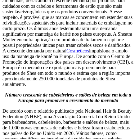
ambientais, destacando a crescente demanda por produtos para
cuidados com os cabelos e ferramentas de estilo que são mais
sustentáveis/orgânicas que os produtos convencionais. A esse
respeito, é provável que as marcas se concentrem em estender suas
reivindicações sustentáveis ​​para incluir materiais de embalagem no
curto prazo. Os últimos anos testemunharam uma demanda
significativa por manteiga de karité nos países europeus. A Sheatra
Mutter encontra aplicação em produtos de tratamento capilar e
possui propriedades únicas para tratar cabelos secos e danificados.
A crescente demanda por natural
Cosméticos
impulsiona o amplo
uso da manteiga de karité na Europa. De acordo com o Centro de
Promoção de Importações dos países em desenvolvimento (CBI), a
Europa é o mercado de exportação mais proeminente para
produtos de Shea em todo o mundo e estima que a região importa
aproximadamente 250.000 toneladas de produtos de Shea
anualmente.
Número crescente de cabeleireiros e salões de beleza em toda a
Europa para promover o crescimento do mercado
De acordo com o relatório publicado pela National Hair & Beauty
Federation (NHBF), uma Associação Comercial do Reino Unido
para barbeadores, cabeleireiro, barbearia e salões de beleza, mais
de 1.000 novas empresas de cabelos e beleza foram estabelecidas
nos países do Reino Unido em 2020. Vários fatores, como
avanços científicos na tecnologia de cuidados com os cabelos,