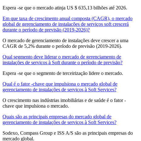
Espera -se que o mercado atinja US $ 635,13 bilhões até 2026.
Em que taxa de crescimento anual composta (CAGR), o mercado
global de gerenciamento de instalações de serviços soft crescerá
durante o período de previsão (2019-2026)?
O mercado de gerenciamento de instalações deve crescer a uma
CAGR de 5,2% durante o período de previsão (2019-2026).
Qual segmento deve liderar o mercado de gerenciamento de
instalações de serviços à Soft durante o período de previsão?
Espera -se que o segmento de terceirização lidere o mercado.
Qual é o fator -chave que impulsiona o mercado global de
gerenciamento de instalações de serviços à Soft Services?
O crescimento nas indústrias imobiliárias e de saúde é o fator -
chave que impulsiona o mercado.
Quais são as principais empresas do mercado global de
gerenciamento de instalações de serviços à Soft Services?
Sodexo, Compass Group e ISS A/S são as principais empresas do
mercado global.