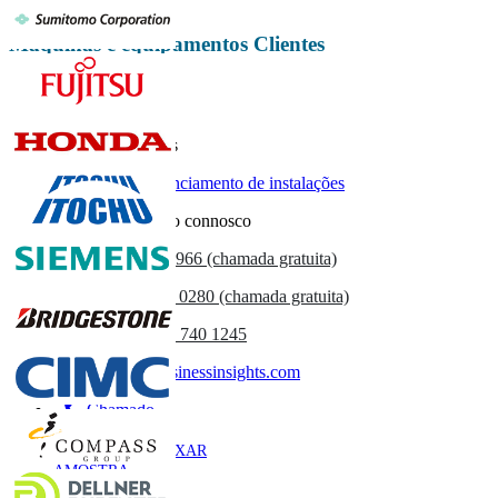
Máquinas e equipamentos Clientes
Relatórios relacionados
Mercado de gerenciamento de instalações
Entre em contacto connosco
US
+1 833 909 2966 (chamada gratuita)
UK
+44 808 502 0280 (chamada gratuita)
(APAC) +91 744 740 1245
sales@fortunebusinessinsights.com
Chamado
E-mail
BAIXAR
AMOSTRA