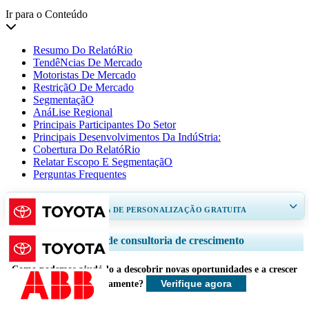
Ir para o Conteúdo
Resumo Do RelatóRio
TendêNcias De Mercado
Motoristas De Mercado
RestriçãO De Mercado
SegmentaçãO
AnáLise Regional
Principais Participantes Do Setor
Principais Desenvolvimentos Da IndúStria:
Cobertura Do RelatóRio
Relatar Escopo E SegmentaçãO
Perguntas Frequentes
RECEBA DE 30 A 60
horas
DE PERSONALIZAÇÃO GRATUITA
Ampliar a cobertura regional e por país, Análise de segmentos, Perfis de
Serviços de consultoria de crescimento
empresas, Benchmarking competitivo, e insights sobre o usuário final.
Como podemos ajudá-lo a descobrir novas oportunidades e a crescer
Personalizar agora
Verifique agora
mais rapidamente?