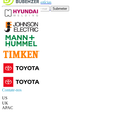
Subscrever boletim de notícias
Submeter
Confie on-line
Contate-nos
US
+1 833 909 2966 ( chamada gratuita )
UK
+44 808 502 0280 (chamada gratuita )
APAC
+91 744 740 1245
sales@fortunebusinessinsights.com