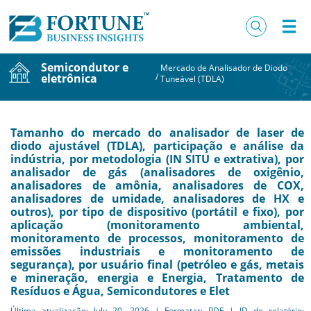
Semicondutor e
Mercado de Analisador de Diodo
eletrônica
/
Tuneável (TDLA)
Tamanho do mercado do analisador de laser de
diodo ajustável (TDLA), participação e análise da
indústria, por metodologia (IN SITU e extrativa), por
analisador de gás (analisadores de oxigênio,
analisadores de amônia, analisadores de COX,
analisadores de umidade, analisadores de HX e
outros), por tipo de dispositivo (portátil e fixo), por
aplicação (monitoramento ambiental,
monitoramento de processos, monitoramento de
emissões industriais e monitoramento de
segurança), por usuário final (petróleo e gás, metais
e mineração, energia e Energia, Tratamento de
Resíduos e Água, Semicondutores e Elet
Última atualização: July 20, 2026 | Formatar: PDF | ID do relatório: