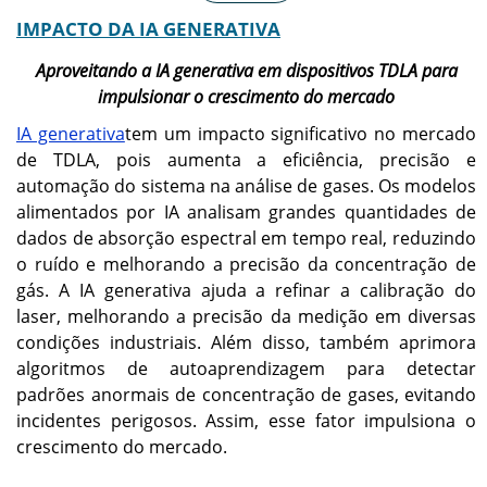
IMPACTO DA IA ​​GENERATIVA
América do Norte
Ásia-Pacífico
O mercado atingiu US$
O mercado atingiu US$
Aproveitando a IA generativa em dispositivos TDLA para
212,5 milhões em 2025 e
176,3 milhões em 2025 e
impulsionar o crescimento do mercado
deverá atingir US$ 230,2
deverá atingir US$ 192,5
milhões em 2026.
milhões em 2026.
IA generativa
tem um impacto significativo no mercado
de TDLA, pois aumenta a eficiência, precisão e
automação do sistema na análise de gases. Os modelos
Europa
NÓS.
alimentados por IA analisam grandes quantidades de
O mercado atingiu US$
O mercado está projetado
dados de absorção espectral em tempo real, reduzindo
100,5 milhões em 2025 e
para atingir US$ 141,74
deverá atingir US$ 110,1
milhões até 2026.
o ruído e melhorando a precisão da concentração de
milhões em 2026.
gás. A IA generativa ajuda a refinar a calibração do
laser, melhorando a precisão da medição em diversas
Japão
condições industriais. Além disso, também aprimora
algoritmos de autoaprendizagem para detectar
O mercado está projetado
para atingir US$ 52,30
padrões anormais de concentração de gases, evitando
milhões até 2026.
incidentes perigosos. Assim, esse fator impulsiona o
crescimento do mercado.