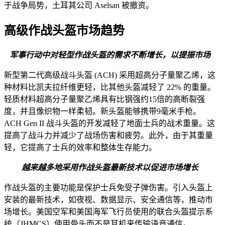
于战争局势，土耳其公司 Aselsan 被撤资。
高级作战头盔市场趋势
军事行动中对轻型作战头盔的需求不断增长，以提振市场
新型第二代高级战斗头盔 (ACH) 采用超高分子量聚乙烯，这
种材料比凯夫拉纤维更轻，比其他头盔减轻了 22% 的重量。
轻质材料超高分子量聚乙烯具有比钢强约15倍的高断裂强
度，并且像织物一样柔韧。新头盔能够携带9毫米手枪。
ACH Gen II 战斗头盔的开发减轻了地面士兵的战术重量。这
提高了战斗力并减少了战场伤害和疲劳。此外，由于其重量
轻，它提高了士兵的效率和整体生存能力。
越来越多地采用作战头盔最新技术以促进市场增长
作战头盔的主要功能是保护士兵免受子弹伤害。引入头盔上
安装的最新技术，如夜视、数据显示、安全通信等，推动市
场增长。美国空军和美国海军飞行员使用的联合头盔提示系
统（JHMCS）使用骨头而不是耳机来传输语音通信。