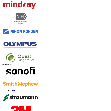
联系我们
US
+1 833 909 2966 ( Toll Free )
UK
+44 808 502 0280 (Toll Free )
APAC
+91 744 740 1245
sales@fortunebusinessinsights.com
联系我们
信息