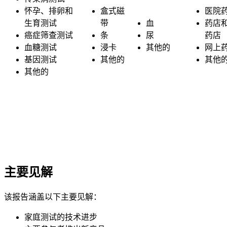
怀孕、排卵和
盒式磁
医院
生育测试
带
血
药店
癌症筛查测试
条
尿
药店
血糖测试
浸卡
其他的
网上
基因测试
其他的
其他
其他的
主要见解
该报告涵盖以下主要见解：
家庭测试的技术进步