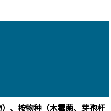
物）、按物种（木霉菌、芽孢杆