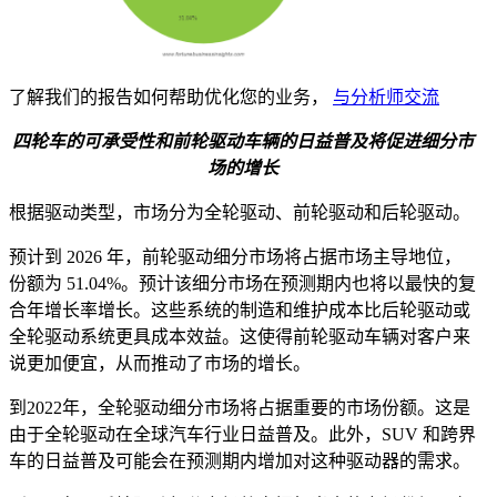
了解我们的报告如何帮助优化您的业务，
与分析师交流
四轮车的可承受性和前轮驱动车辆的日益普及将促进细分市
场的增长
根据驱动类型，市场分为全轮驱动、前轮驱动和后轮驱动。
预计到 2026 年，前轮驱动细分市场将占据市场主导地位，
份额为 51.04%。预计该细分市场在预测期内也将以最快的复
合年增长率增长。这些系统的制造和维护成本比后轮驱动或
全轮驱动系统更具成本效益。这使得前轮驱动车辆对客户来
说更加便宜，从而推动了市场的增长。
到2022年，全轮驱动细分市场将占据重要的市场份额。这是
由于全轮驱动在全球汽车行业日益普及。此外，SUV 和跨界
车的日益普及可能会在预测期内增加对这种驱动器的需求。