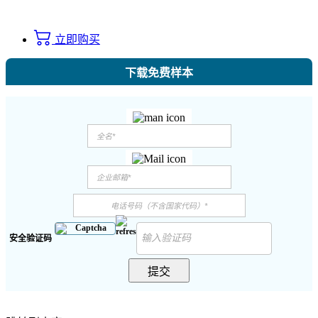
立即购买
下载免费样本
安全验证码
提交