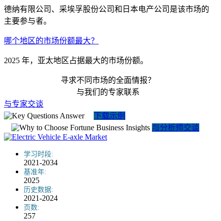
德纳有限公司、采埃孚股份公司和日本电产公司是该市场的
主要参与者。
哪个地区的市场份额最大？
2025 年，亚太地区占据最大的市场份额。
寻求不同市场的全面情报？
与我们的专家联系
与专家交谈
下载示例
与分析师交谈
学习时段:
2021-2034
基准年:
2025
历史数据:
2021-2024
页数:
257