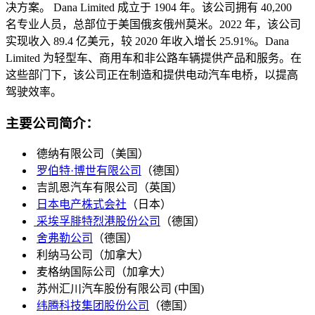
决方案。 Dana Limited 成立于 1904 年。该公司拥有 40,200
名专业人员，总部位于美国俄亥俄州莫米。2022 年，该公司
实现收入 89.4 亿美元，较 2020 年收入增长 25.91%。Dana
Limited 为轻型车、商用车和非公路车辆提供产品和服务。在
这些部门下，该公司正在制造和提供电动汽车电桥，以提高
驾驶效率。
主要公司简介：
德纳有限公司（美国）
罗伯特·博世有限公司
（德国）
吉凯恩汽车有限公司（英国）
日本电产株式会社
（日本）
采埃孚腓特烈港股份公司
（德国）
舍弗勒公司
（德国）
利纳马公司（加拿大）
麦格纳国际公司（加拿大）
苏州汇川汽车股份有限公司 (中国)
纬腾科技集团股份公司
（德国）