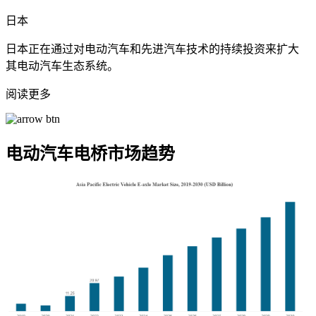
日本
日本正在通过对电动汽车和先进汽车技术的持续投资来扩大
其电动汽车生态系统。
阅读更多
电动汽车电桥市场趋势