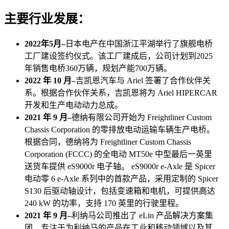
主要行业发展：
2022年5月
–
日本电产在中国浙江平湖举行了旗舰电桥
工厂建设签约仪式。该工厂建成后，公司计划到2025
年销售电桥360万辆，规划产能700万辆。
2022 年 10 月
–
吉凯恩汽车与 Ariel 签署了合作伙伴关
系。根据合作伙伴关系，吉凯恩将为 Ariel HIPERCAR
开发和生产电动动力总成。
2021 年 9 月
–
德纳有限公司开始为 Freightliner Custom
Chassis Corporation 的零排放电动运输车辆生产电桥。
根据合同，德纳将为 Freightliner Custom Chassis
Corporation (FCCC) 的全电动 MT50e 中型最后一英里
送货车提供 eS9000r 电子轴。 eS9000r e-Axle 是 Spicer
电动零 6 e-Axle 系列中的首款产品，采用定制的 Spicer
S130 后驱动轴设计，包括变速箱和电机，可提供高达
240 kW 的功率，支持 170 英里的行驶里程。
2021 年 9 月
–
利纳马公司推出了 eLin 产品解决方案集
团，专注于为利纳马的产品在工业和移动领域以及其