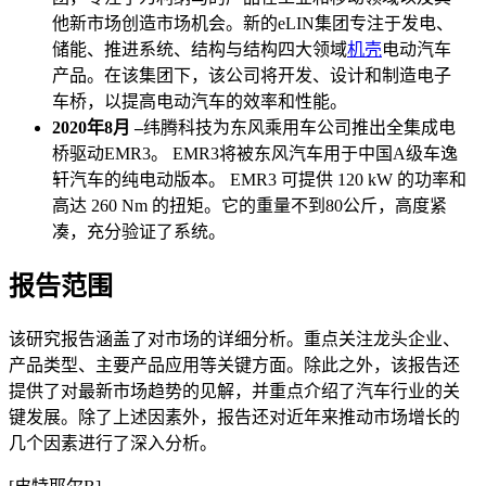
他新市场创造市场机会。新的eLIN集团专注于发电、
储能、推进系统、结构与结构四大领域
机壳
电动汽车
产品。在该集团下，该公司将开发、设计和制造电子
车桥，以提高电动汽车的效率和性能。
2020年8月
–
纬腾科技为东风乘用车公司推出全集成电
桥驱动EMR3。 EMR3将被东风汽车用于中国A级车逸
轩汽车的纯电动版本。 EMR3 可提供 120 kW 的功率和
高达 260 Nm 的扭矩。它的重量不到80公斤，高度紧
凑，充分验证了系统。
报告范围
该研究报告涵盖了对市场的详细分析。重点关注龙头企业、
产品类型、主要产品应用等关键方面。除此之外，该报告还
提供了对最新市场趋势的见解，并重点介绍了汽车行业的关
键发展。除了上述因素外，报告还对近年来推动市场增长的
几个因素进行了深入分析。