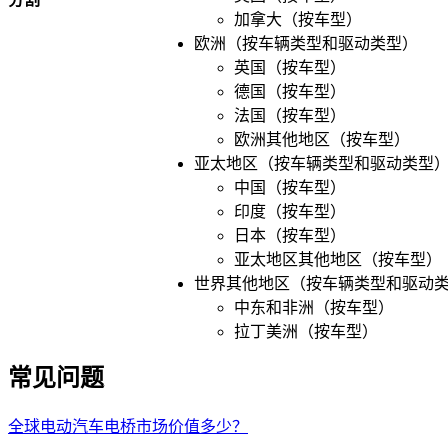
加拿大（按车型）
欧洲（按车辆类型和驱动类型）
英国（按车型）
德国（按车型）
法国（按车型）
欧洲其他地区（按车型）
亚太地区（按车辆类型和驱动类型
中国（按车型）
印度（按车型）
日本（按车型）
亚太地区其他地区（按车型）
世界其他地区（按车辆类型和驱动
中东和非洲（按车型）
拉丁美洲（按车型）
常见问题
全球电动汽车电桥市场价值多少？