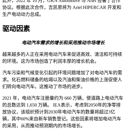
此外，2022 年 10 月，GKN Automotive 与 Ariel 签署了合作
协议。根据此次合作，吉凯恩将为 Ariel HIPERCAR 开发和
生产电动动力总成。
驱动因素
电动汽车需求的增长和采用推动市场增长
越来越多的人正在采用电动汽车来促进高效、清洁和可持续
的环境。这为市场创造了利润丰厚的增长机会。
汽车污染和气候变化引起的环境问题增加了对电动汽车的需
求。化石燃料储备的枯竭以及汽油和柴油价格的上涨促使人
们转向电动汽车。这推动了市场的进步。
2021 年，电动汽车注册量约为 660 万辆，使道路上电动汽车
的总数达到 1,650 万辆。 IEA表示，考虑到2050年的净零排
放协议，该组织预计到2030年电动汽车的数量将超过3亿
辆，其中60%来自新车销售登记。这些因素将增加电动汽车
的采用，从而推动预测期内的市场增长。