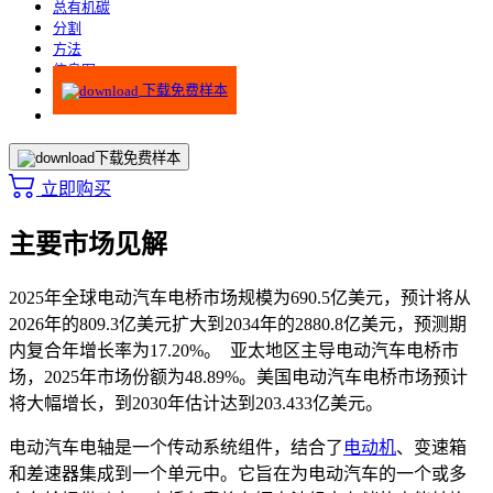
总有机碳
分割
方法
信息图
下载免费样本
下载免费样本
立即购买
主要市场见解
2025年全球电动汽车电桥市场规模为690.5亿美元，预计将从
2026年的809.3亿美元扩大到2034年的2880.8亿美元，预测期
内复合年增长率为17.20%。 亚太地区主导电动汽车电桥市
场，2025年市场份额为48.89%。美国电动汽车电桥市场预计
将大幅增长，到2030年估计达到203.433亿美元。
电动汽车电轴是一个传动系统组件，结合了
电动机
、变速箱
和差速器集成到一个单元中。它旨在为电动汽车的一个或多