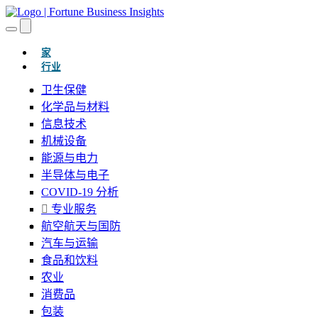
(当前的)
家
行业
卫生保健
化学品与材料
信息技术
机械设备
能源与电力
半导体与电子
COVID-19 分析
专业服务
航空航天与国防
汽车与运输
食品和饮料
农业
消费品
包装