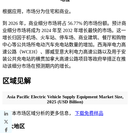
根据应用，市场分为住宅和商业。
到 2026 年，商业细分市场将占 56.77% 的市场份额。预计商
业细分市场将成为 2024 年至 2032 年增长最快的市场。这一
增长归因于机场、火车站、停车场、商业建筑、餐厅和购物
中心等公共场所电动汽车充电站数量的增加。西海岸电力高
速公路（WCEH）、挪威至意大利电力高速公路以及用于安
装公共充电站的横贯加拿大高速公路项目等政府举措正在推
动该细分市场在预测期内的增长。
区域见解
Asia Pacific Electric Vehicle Supply Equipment Market Size,
2025 (USD Billion)
获取本市场区域分析的更多信息，
下载免费样品
亚太地区