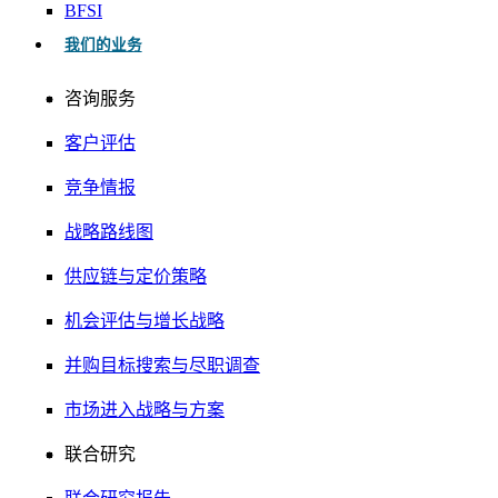
BFSI
我们的业务
咨询服务
客户评估
竞争情报
战略路线图
供应链与定价策略
机会评估与增长战略
并购目标搜索与尽职调查
市场进入战略与方案
联合研究