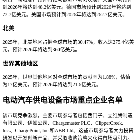
到2026年将达到48.2亿美元。德国市场预计到2026年将达到
72.7亿美元。美国市场预计到2026年将达到262.7亿美元。
北美
2025年，北美地区占据全球市场的30.47%，收入达275.4亿美
元，预计2026年将达到360亿美元。
世界其他地区
2025年，世界其他地区对全球市场的贡献率为1.88%，估值
为17亿美元，预计2026年将达到21.6亿美元。
电动汽车供电设备市场重点企业名单
该市场竞争激烈，主要市场参与者包括西门子、立维腾制造
有限公司、伊顿公司、Chargemaster PLC、ClipperCreek,
Inc.、ChargePoint, Inc.和ABB Ltd。这些市场参与者大力投资
研发以开发创新产品，并采取收购策略来获得市场吸引力。