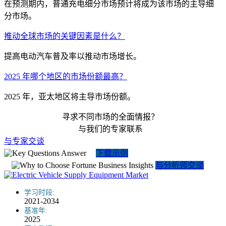
在预测期内，普通充电细分市场预计将成为该市场的主导细
分市场。
推动全球市场的关键因素是什么？
提高电动汽车普及率以推动市场增长。
2025 年哪个地区的市场份额最高？
2025 年，亚太地区将主导市场份额。
寻求不同市场的全面情报？
与我们的专家联系
与专家交谈
下载示例
与分析师交谈
学习时段:
2021-2034
基准年:
2025