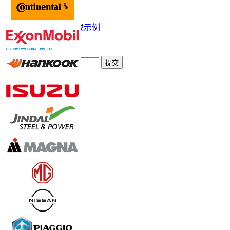
称呼
电子邮件
下载示例
订阅新闻通讯
提交
信任在线