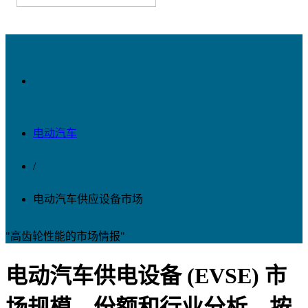
电动汽车
/
电动汽车供应设备市场
"高齿轮性能的市场情报"
电动汽车供电设备 (EVSE) 市
场规模、份额和行业分析，按