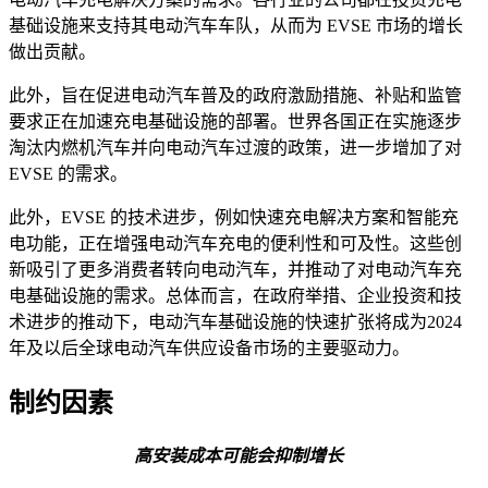
基础设施来支持其电动汽车车队，从而为 EVSE 市场的增长
做出贡献。
此外，旨在促进电动汽车普及的政府激励措施、补贴和监管
要求正在加速充电基础设施的部署。世界各国正在实施逐步
淘汰内燃机汽车并向电动汽车过渡的政策，进一步增加了对
EVSE 的需求。
此外，EVSE 的技术进步，例如快速充电解决方案和智能充
电功能，正在增强电动汽车充电的便利性和可及性。这些创
新吸引了更多消费者转向电动汽车，并推动了对电动汽车充
电基础设施的需求。总体而言，在政府举措、企业投资和技
术进步的推动下，电动汽车基础设施的快速扩张将成为2024
年及以后全球电动汽车供应设备市场的主要驱动力。
制约因素
高安装成本可能会抑制增长