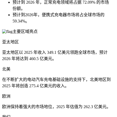
预计到 2026 年，正常充电领域将占据 72.09% 的市场
份额。
预计到2026年，便携式充电器市场将占全球市场的
59.34%。
主要区域亮点
亚太地区
亚太地区以 2025 年收入 349.1 亿美元领跑全球市场，预计
2026 年将达到 460.5 亿美元。
北美
在不断扩大的电动汽车充电基础设施的支持下，北美地区到
2025 年将创造 275.4 亿美元的收入。
欧洲
欧洲保持着强大的市场地位，2025 年估值为 262.3 亿美元。