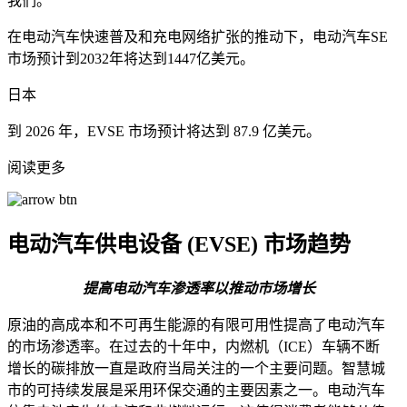
我们。
在电动汽车快速普及和充电网络扩张的推动下，电动汽车SE
市场预计到2032年将达到1447亿美元。
日本
到 2026 年，EVSE 市场预计将达到 87.9 亿美元。
阅读更多
电动汽车供电设备 (EVSE) 市场趋势
提高电动汽车渗透率以推动市场增长
原油的高成本和不可再生能源的有限可用性提高了电动汽车
的市场渗透率。在过去的十年中，内燃机（ICE）车辆不断
增长的碳排放一直是政府当局关注的一个主要问题。智慧城
市的可持续发展是采用环保交通的主要因素之一。电动汽车