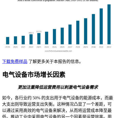
下载免费样品
了解更多关于本报告的信息。
电气设备市场增长因素
更加注重降低运营费用以刺激电气设备需求
如今，各行业约 50% 的支出用于电气设备的能源成本，而最
大支出则导致运营支出失衡。这种情况凸显了一个差距，可
以通过采用高效的电气设备来解决，从而将运营成本降至最
低。推动工业中采用电气设备的另一个因素是运营效率。用