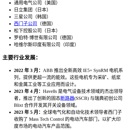
通用电气公司（美国）
日立集团（日本）
三星公司（韩国）
西门子公司
（德国）
松下控股公司（日本）
罗伯特·博世有限公司（德国）
哈维尔斯印度有限公司（印度）
主要行业发展：
2022 年 3 月：
ABB 推出全新高效 IE5+ SynRM 电机系
列，提供更超一流的能效。这些电机专为采矿、纸浆
和金属工业等工业应用而设计。
2023 年 4 月：
Havells 是电气设备技术领域的杰出领导
者，推出了创新的固态
断路器
(SSCB) 与瑞典初创公司
Blixt 合作开发其开关设备领域。
2023 年 5 月：
全球电气化和自动化技术领导者西门子
收购了 Mass Tech Control 的电动汽车部门，以扩大印
度市场的电动汽车产品范围。