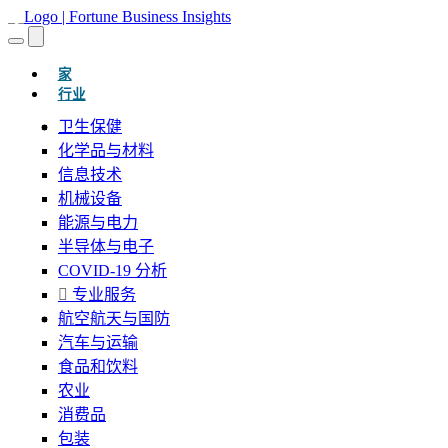
(当前的)
家
行业
卫生保健
化学品与材料
信息技术
机械设备
能源与电力
半导体与电子
COVID-19 分析
专业服务
航空航天与国防
汽车与运输
食品和饮料
农业
消费品
包装