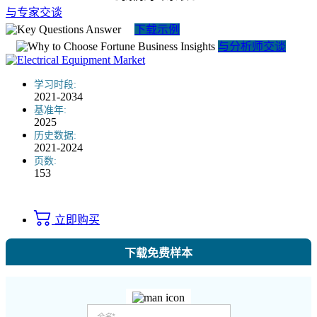
与专家交谈
下载示例
与分析师交谈
学习时段:
2021-2034
基准年:
2025
历史数据:
2021-2024
页数:
153
立即购买
下载免费样本