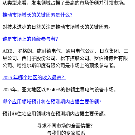
从类型来看，发电领域占据了最高的市场份额并引领市场。
推动市场增长的关键因素是什么？
对技术进步的日益关注是推动市场增长的关键因素。
谁是市场上的顶级参与者？
ABB、罗格朗、施耐德电气、通用电气公司、日立集团、三
星公司、西门子股份公司、松下控股公司、罗伯特博世有限
公司、哈维尔斯印度有限公司是市场上的顶级参与者。
2025 年哪个地区的收入最高？
2025年，亚太地区以39.40%的份额主导电气设备市场。
哪个应用领域预计将在预测期内占据主要份额？
预计非住宅应用领域将在预测期内占据主要份额。
寻求不同市场的全面情报？
与我们的专家联系