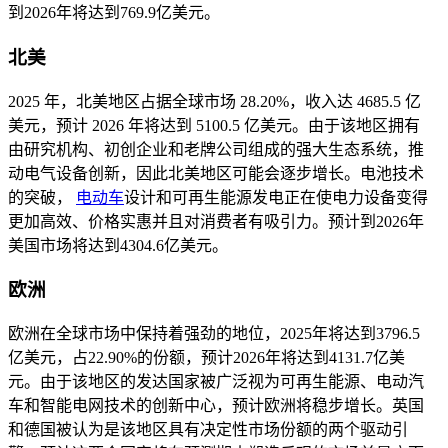
到2026年将达到769.9亿美元。
北美
2025 年，北美地区占据全球市场 28.20%，收入达 4685.5 亿
美元，预计 2026 年将达到 5100.5 亿美元。由于该地区拥有
由研究机构、初创企业和老牌公司组成的强大生态系统，推
动电气设备创新，因此北美地区可能会逐步增长。电池技术
的突破，
电动车
设计和可再生能源发电正在使电力设备变得
更加高效、价格实惠并且对消费者有吸引力。预计到2026年
美国市场将达到4304.6亿美元。
欧洲
欧洲在全球市场中保持着强劲的地位，2025年将达到3796.5
亿美元，占22.90%的份额，预计2026年将达到4131.7亿美
元。由于该地区的发达国家被广泛视为可再生能源、电动汽
车和智能电网技术的创新中心，预计欧洲将稳步增长。英国
和德国被认为是该地区具有决定性市场份额的两个驱动引