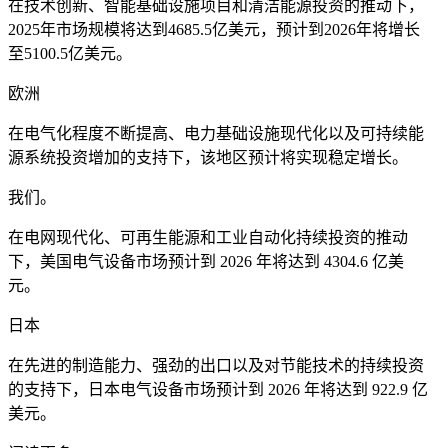
在技​​术创新、智能基础设施项目和清洁能源投资的推动下，
2025年市场规模将达到4685.5亿美元，预计到2026年将增长
至5100.5亿美元。
欧洲
在电气化程度不断提高、电力基础设施现代化以及可持续能
源系统投资增加的支持下，该地区预计将实现稳定增长。
我们。
在电网现代化、可再生能源和工业自动化持续投资的推动
下，美国电气设备市场预计到 2026 年将达到 4304.6 亿美
元。
日本
在先进的制造能力、强劲的出口以及对节能技术的持续投资
的支持下，日本电气设备市场预计到 2026 年将达到 922.9 亿
美元。