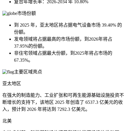
复合年增长率：2026-2034 年 10.80%
市场份额
到 2025 年，亚太地区将占据电气设备市场 39.40% 的
份额。
发电领域将占据最高的市场份额，到2026年将占
37.95%的份额。
非住宅领域占据最大份额，到2025年将占市场的
67.35%。
主要区域亮点
亚太地区
在强大的制造能力、工业扩张和可再生能源基础设施投资不
断增长的支持下，该地区 2025 年创造了 6537.3 亿美元的收
入，预计到 2026 年将达到 7292.3 亿美元。
北美