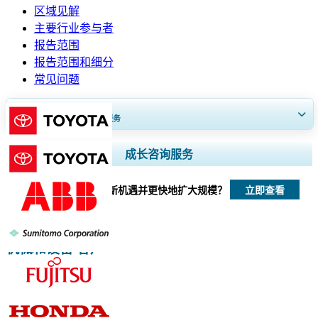
区域见解
主要行业参与者
报告范围
报告范围和细分
常见问题
获得30至60
小时
免费定制服务
扩大区域和国家覆盖范围， 细分市场分析， 公司简介， 竞争基准分析，
成长咨询服务
以及最终用户洞察。
立即查看
我们如何帮助您发现新机遇并更快地扩大规模？
立即定制
机械和设备 客户
相关报道