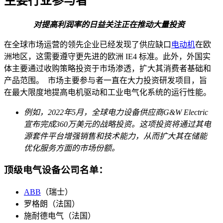
主要行业参与者
对提高利润率的日益关注正在推动大量投资
在全球市场运营的领先企业已经发现了供应缺口
电动机
在欧
洲地区，这需要遵守更先进的欧洲 IE4 标准。此外，外国实
体主要通过收购策略投资于市场渗透，扩大其消费者基础和
产品范围。 市场主要参与者一直在大力投资研发项目，旨
在最大限度地提高电机驱动和工业电气化系统的运行性能。
例如，2022年5月，全球电力设备供应商G&W Electric
宣布完成360万美元的战略投资。这项投资将通过其电
源套件平台增强销售和技术能力，从而扩大其在储能
优化服务方面的市场份额。
顶级电气设备公司名单：
ABB
（瑞士）
罗格朗（法国）
施耐德电气（法国）