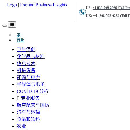
US:
+1 833-909-2966 (Toll Fre
UK:
+44 808-502-0280 (Toll F
(当前的)
家
行业
卫生保健
化学品与材料
信息技术
机械设备
能源与电力
半导体与电子
COVID-19 分析
专业服务
航空航天与国防
汽车与运输
食品和饮料
农业