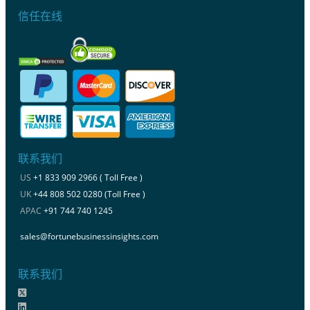
信任在线
联系我们
US
+1 833 909 2966 ( Toll Free )
UK
+44 808 502 0280 (Toll Free )
APAC
+91 744 740 1245
sales@fortunebusinessinsights.com
联系我们