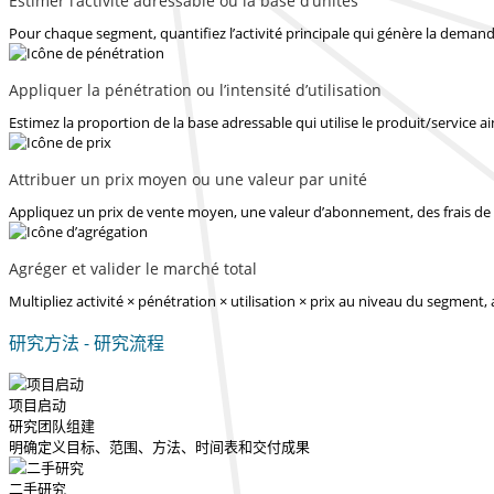
Estimer l’activité adressable ou la base d’unités
Pour chaque segment, quantifiez l’activité principale qui génère la demande
Appliquer la pénétration ou l’intensité d’utilisation
Estimez la proportion de la base adressable qui utilise le produit/service ain
Attribuer un prix moyen ou une valeur par unité
Appliquez un prix de vente moyen, une valeur d’abonnement, des frais de 
Agréger et valider le marché total
Multipliez activité × pénétration × utilisation × prix au niveau du segment,
研究方法 - 研究流程
项目启动
研究团队组建
明确定义目标、范围、方法、时间表和交付成果
二手研究