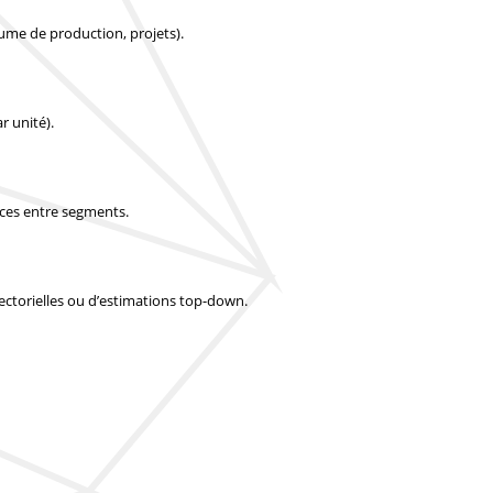
lume de production, projets).
r unité).
nces entre segments.
 sectorielles ou d’estimations top-down.