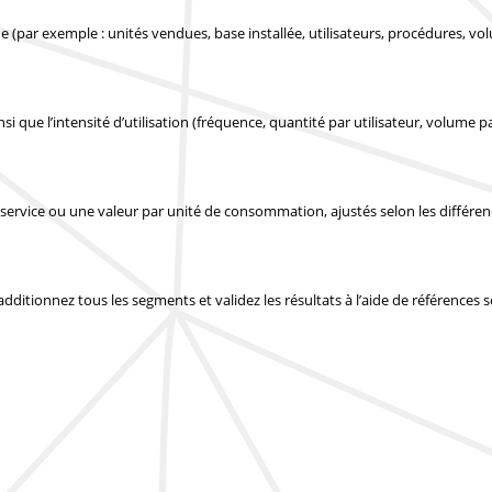
 (par exemple : unités vendues, base installée, utilisateurs, procédures, vo
si que l’intensité d’utilisation (fréquence, quantité par utilisateur, volume pa
service ou une valeur par unité de consommation, ajustés selon les différe
 additionnez tous les segments et validez les résultats à l’aide de références