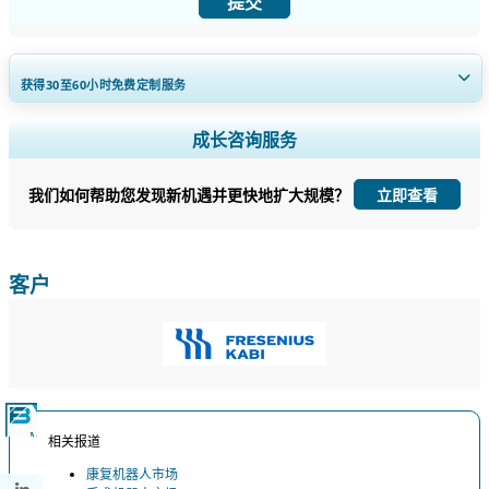
提交
获得30至60
小时
免费定制服务
扩大区域和国家覆盖范围， 细分市场分析， 公司简介， 竞争基准分析，
成长咨询服务
以及最终用户洞察。
我们如何帮助您发现新机遇并更快地扩大规模？
立即查看
立即定制
客户
相关报道
康复机器人市场