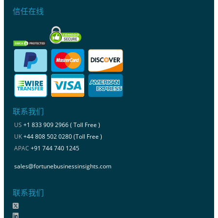
信任在线
联系我们
US
+1 833 909 2966 ( Toll Free )
UK
+44 808 502 0280 (Toll Free )
APAC
+91 744 740 1245
sales@fortunebusinessinsights.com
联系我们