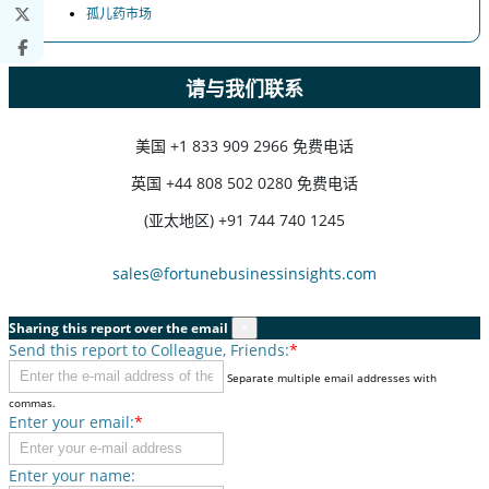
孤儿药市场
请与我们联系
美国
+1 833 909 2966 免费电话
英国
+44 808 502 0280 免费电话
(亚太地区) +91 744 740 1245
sales@fortunebusinessinsights.com
Sharing this report over the email
×
Send this report to Colleague, Friends:
*
Separate multiple email addresses with
commas.
Enter your email:
*
Enter your name: