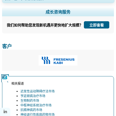
扩大区域和国家覆盖范围， 细分市场分析， 公司简介， 竞争基准分析，
成长咨询服务
以及最终用户洞察。
我们如何帮助您发现新机遇并更快地扩大规模？
立即查看
立即定制
客户
相关报道
迟发性运动障碍疗法市场
亨廷顿病治疗市场
生物制药市场
中枢神经系统治疗市场
抗精神病药市场
神经退行性疾病药物市场