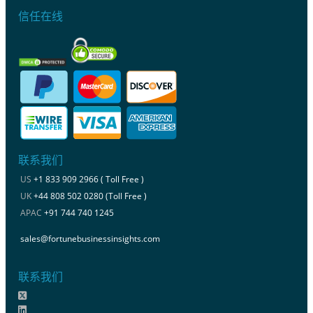
信任在线
联系我们
US
+1 833 909 2966 ( Toll Free )
UK
+44 808 502 0280 (Toll Free )
APAC
+91 744 740 1245
sales@fortunebusinessinsights.com
联系我们