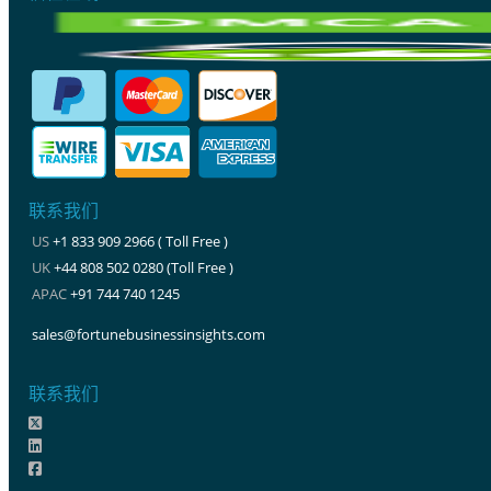
联系我们
US
+1 833 909 2966 ( Toll Free )
UK
+44 808 502 0280 (Toll Free )
APAC
+91 744 740 1245
sales@fortunebusinessinsights.com
联系我们