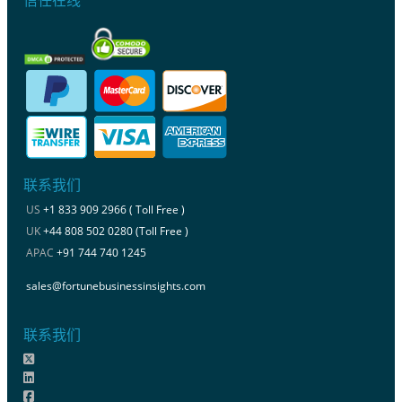
联系我们
US
+1 833 909 2966 ( Toll Free )
UK
+44 808 502 0280 (Toll Free )
APAC
+91 744 740 1245
sales@fortunebusinessinsights.com
联系我们