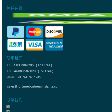
信任在线
联系我们
US
+1 833 909 2966 ( Toll Free )
UK
+44 808 502 0280 (Toll Free )
APAC
+91 744 740 1245
sales@fortunebusinessinsights.com
联系我们