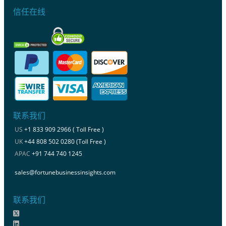
信任在线
联系我们
US
+1 833 909 2966 ( Toll Free )
UK
+44 808 502 0280 (Toll Free )
APAC
+91 744 740 1245
sales@fortunebusinessinsights.com
联系我们