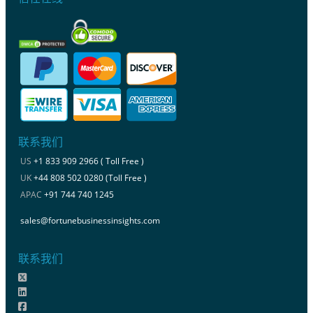
联系我们
US
+1 833 909 2966 ( Toll Free )
UK
+44 808 502 0280 (Toll Free )
APAC
+91 744 740 1245
sales@fortunebusinessinsights.com
联系我们