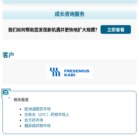
扩大区域和国家覆盖范围， 细分市场分析， 公司简介， 竞争基准分析，
成长咨询服务
以及最终用户洞察。
我们如何帮助您发现新机遇并更快地扩大规模？
立即查看
立即定制
客户
相关报道
欧洲减肥药市场
在柜台（OTC）药物市场上
处方药市场
糖尿病药物市场