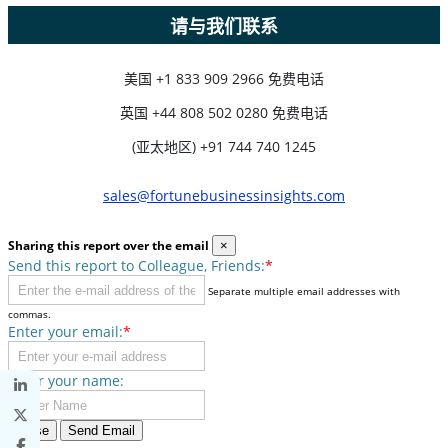
请与我们联系
美国
+1 833 909 2966 免费电话
英国
+44 808 502 0280 免费电话
(亚太地区) +91 744 740 1245
sales@fortunebusinessinsights.com
Sharing this report over the email
×
Send this report to Colleague, Friends:
*
Separate multiple email addresses with
commas.
Enter your email:
*
Enter your name:
Close
Send Email