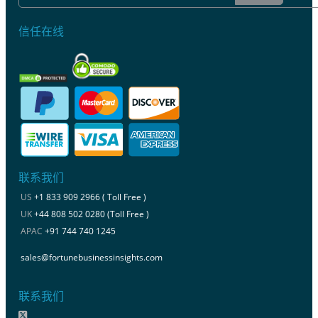
信任在线
联系我们
US
+1 833 909 2966 ( Toll Free )
UK
+44 808 502 0280 (Toll Free )
APAC
+91 744 740 1245
sales@fortunebusinessinsights.com
联系我们