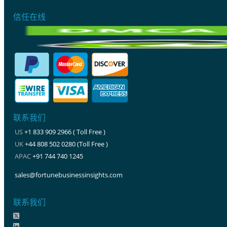
信任在线
联系我们
US
+1 833 909 2966 ( Toll Free )
UK
+44 808 502 0280 (Toll Free )
APAC
+91 744 740 1245
sales@fortunebusinessinsights.com
联系我们