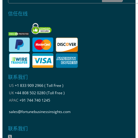
信任在线
联系我们
US
+1 833 909 2966 ( Toll Free )
UK
+44 808 502 0280 (Toll Free )
APAC
+91 744 740 1245
sales@fortunebusinessinsights.com
联系我们