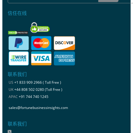
信任在线
联系我们
US
+1 833 909 2966 ( Toll Free )
UK
+44 808 502 0280 (Toll Free )
APAC
+91 744 740 1245
sales@fortunebusinessinsights.com
联系我们