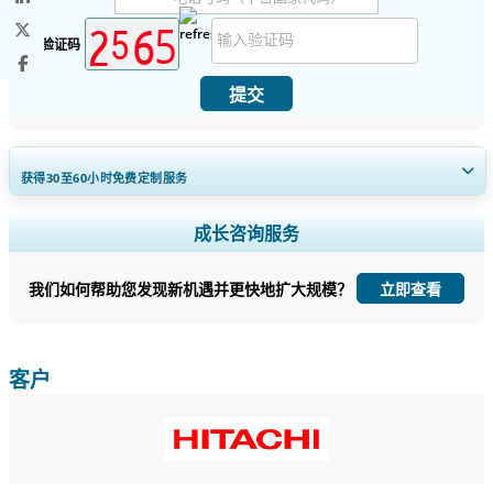
安全验证码
提交
获得30至60
小时
免费定制服务
扩大区域和国家覆盖范围， 细分市场分析， 公司简介， 竞争基准分析，
成长咨询服务
以及最终用户洞察。
我们如何帮助您发现新机遇并更快地扩大规模？
立即查看
立即定制
客户