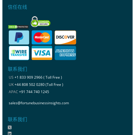
信任在线
联系我们
US
+1 833 909 2966 ( Toll Free )
UK
+44 808 502 0280 (Toll Free )
APAC
+91 744 740 1245
sales@fortunebusinessinsights.com
联系我们