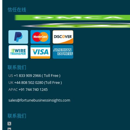
信任在线
联系我们
US
+1 833 909 2966 ( Toll Free )
UK
+44 808 502 0280 (Toll Free )
APAC
+91 744 740 1245
sales@fortunebusinessinsights.com
联系我们