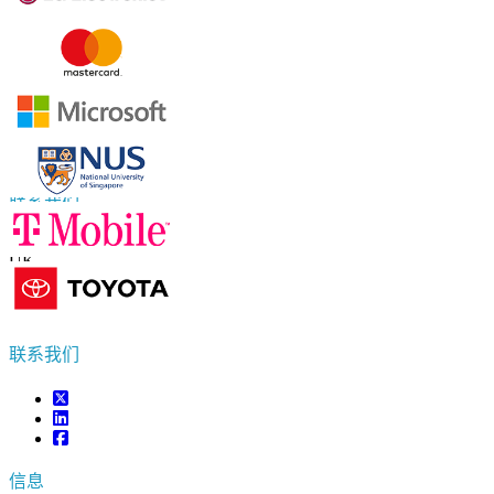
联系我们
US
+1 833 909 2966 ( Toll Free )
UK
+44 808 502 0280 (Toll Free )
APAC
+91 744 740 1245
sales@fortunebusinessinsights.com
联系我们
信息