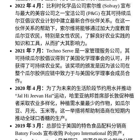
2022 年 4 月：
比利时化学品公司索尔维 (Solvay) 宣布
与最大的美容公司之一宝洁公司 (P&G) 在其可持续瓜
尔豆倡议农业计划中建立最新合作伙伴关系。在这一
伙伴关系的帮助下，索尔维将能够通过加大力度教育
瓜尔豆农民，特别是女性农民，了解良好农业实践的
知识和工具，从而扩大其影响力。
2021 年 7 月：
Techno Serve 是一家管理服务公司，其
可持续瓜尔胶倡议得到了美国化学理事会的认可，并
获得了可持续农业奖。该奖项的颁发是因为该公司在
整个瓜尔胶供应链中致力于与美国化学理事会成员合
作。
2020 年 4 月：
为了为未来的生活阶段节约用水并推动
“Jal Hi Jeevan Hai”运动，哈里亚纳邦首席部长敦促种植
者采取农业多样化，种植需水量最少的作物，如瓜尔
豆、月光、玉米等。这一举措将帮助制造商在短期内
推动全球口香糖的生产。
2019 年 3 月：
总部位于美国的特色食品配料分销商
Batory Foods 宣布收购 Polypro International 的资产，