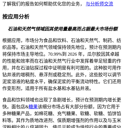
了解我们的报告如何帮助优化您的业务，
与分析师交流
按应用分析
石油和天然气领域因其使用量最高而占据最大市场份额
根据应用，市场分为食品和饮料、石油和天然气、制药、纺
织品等。石油和天然气领域保持领先地位，预计在预测期内
将保持市场主导地位。
70.99%
到 2026 年，瓜尔胶因其卓越
的性能和效率而在石油和天然气行业中发挥着举足轻重的作
用，并在石油钻探过程中证明是有利可图的。这种胶可用作
钻井液的增稠剂、悬浮剂或稳定剂。此外，这些胶可以调节
泥浆溶液的粘度水平，确保泥浆的平衡流动特性。它们还用
作变形剂，适用于所有盐水基和水基钻井液。
食品和饮料领域也出现了急剧增长，预计在预测期内增长更
快。面包店&
糖果
该细分市场占有大部分份额，因为它用于
多种糖果产品，如棉花糖、充气糖果、软糖、软糖、馅饼馅
料等。其作为质地改进剂、保质期增强剂的作用以及与玉米
淀粉相比的八倍凝固力，使瓜兰胶成为烘焙行业的重要成分