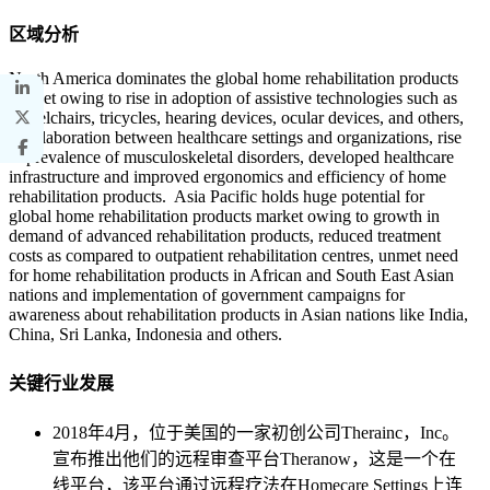
区域分析
North America dominates the global home rehabilitation products
market owing to rise in adoption of assistive technologies such as
wheelchairs, tricycles, hearing devices, ocular devices, and others,
a collaboration between healthcare settings and organizations, rise
in prevalence of musculoskeletal disorders, developed healthcare
infrastructure and improved ergonomics and efficiency of home
rehabilitation products. Asia Pacific holds huge potential for
global home rehabilitation products market owing to growth in
demand of advanced rehabilitation products, reduced treatment
costs as compared to outpatient rehabilitation centres, unmet need
for home rehabilitation products in African and South East Asian
nations and implementation of government campaigns for
awareness about rehabilitation products in Asian nations like India,
China, Sri Lanka, Indonesia and others.
关键行业发展
2018年4月，位于美国的一家初创公司Therainc，Inc。
宣布推出他们的远程审查平台Theranow，这是一个在
线平台，该平台通过远程疗法在Homecare Settings上连