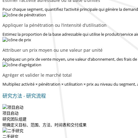
Estimer l’activité adressable ou la base d’unités
Pour chaque segment, quantifiez l’activité principale qui génère la demande
Appliquer la pénétration ou l’intensité d’utilisation
Estimez la proportion de la base adressable qui utilise le produit/service ain
Attribuer un prix moyen ou une valeur par unité
Appliquez un prix de vente moyen, une valeur d’abonnement, des frais de 
Agréger et valider le marché total
Multipliez activité × pénétration × utilisation × prix au niveau du segment,
研究方法 - 研究流程
项目启动
研究团队组建
明确定义目标、范围、方法、时间表和交付成果
二手研究