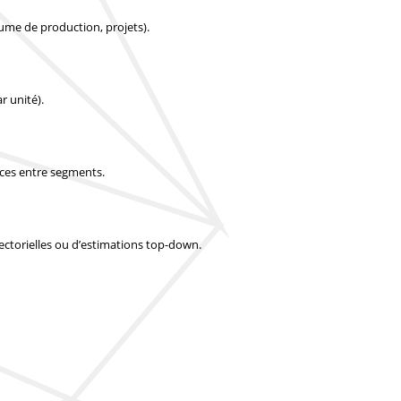
lume de production, projets).
r unité).
nces entre segments.
 sectorielles ou d’estimations top-down.