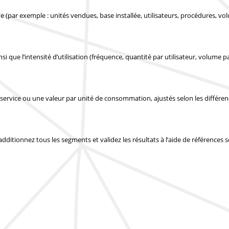
 (par exemple : unités vendues, base installée, utilisateurs, procédures, vo
si que l’intensité d’utilisation (fréquence, quantité par utilisateur, volume pa
service ou une valeur par unité de consommation, ajustés selon les différe
 additionnez tous les segments et validez les résultats à l’aide de références