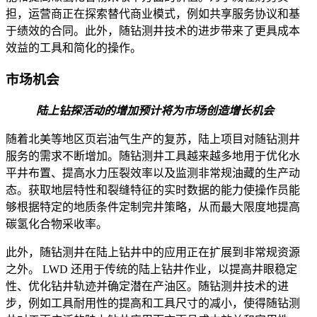
担，运营商正在探索替代商业模式，例如共享服务协议和基
于绩效的合同。此外，随钻测井技术的进步带来了更具成本
效益的工具和简化的操作。
市场机会
陆上钻探活动的增加预计将为市场创造增长机会
随着北美等地区页岩油气生产的复苏，陆上项目对随钻测井
服务的需求不断增加。随钻测井工具越来越多地用于优化水
平井布置、提高水力压裂效率以及监测非常规油​​藏的生产动
态。获取地层特性和裂缝特征的实时数据的能力使操作员能
够根据特定的地质条件定制完井策略，从而最大限度地提高
碳氢化合物采收率。
此外，随钻测井在陆上钻井中的应用正在扩展到非常规资源
之外。 LWD 还用于传统的陆上钻井作业，以提高井眼稳定
性、优化钻井轨迹并确定潜在产油区。随钻测井技术的进
步，例如工具耐用性的提高和工具尺寸的减小，使得随钻测