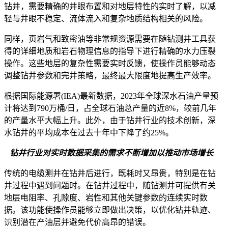
钻井，需要精确的井眼布置和对地层特性的实时了解，以减
轻与井眼不稳定、流体流入和复杂地质结构相关的风险。
同样，页岩气和致密油等非常规资源需要在随钻测井工具获
得的详细地质和岩石物理信息的指导下进行精确的水力压裂
操作。这些地层的复杂性需要实时反馈，使操作员能够动态
调整钻井参数和完井策略，最终最大限度地提高生产效率。
根据国际能源署(IEA)最新数据，2023年全球深水石油产量预
计将达到790万桶/日，占全球石油总产量的近8%，较前几年
的产量水平大幅上升。此外，由于钻井行业的技术创新，深
水钻井的平均成本在过去十年中下降了约25%。
钻井行业对实时数据采集的需求不断增加以推动市场增长
传统的电缆测井在钻井后进行，既耗时又昂贵，特别是在钻
井过程中遇到问题时。在钻井过程中，随钻测井可提供有关
地层电阻率、孔隙度、岩性和其他关键参数的连续实时数
据。该功能使操作员能够立即做出决策，以优化钻井轨迹、
识别潜在产油层并避免代价高昂的错误。