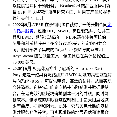
以提供钻井和干预服务。 Weatherford 的综合服务和项
目 (ISP) 团队将管理所有运营方面，利用其产品和服务
每年交付 45 口井。
2022年9月-
NESR 在沙特阿拉伯获得了一份长期合同
定
向钻井服务
，包括 DD、MWD、高性能钻井、油井工
程和 LWD，期限长达四年。 NESR还在沙特阿拉伯、
阿曼和科威特获得了多个超过2亿美元的定向钻井合
同。他们部署了集成的 RoyaSteer 旋转导向系统和
RoyaStream 随钻测量工具，该工具已在美洲钻探超过
70,000 英尺。
2020年6月-
贝克休斯推出了最新的 AutoTrak eXact
Pro，这是一款具有随钻测井 (LWD) 功能的高性能旋转
导向系统 (RSS)，可提供精确、高效的钻井，从而实现
高建造率。它将先进的定向钻井与随钻测井数据相结
合，在最高效的区域精确地创建平滑的井眼，同时降
低成本。该系统的井眼轨迹控制有助于最大限度地减
少弯曲度、扭矩和阻力。此外，它与贝克休斯的随钻
测井服务套件兼容，可实现准确的地层评估和油藏数