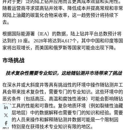
井对于更广泛的陆上钻井应用而言更具成本效益和实用性。
随着运营商寻求提高钻井效率、降低成本并提高常规和非常
规陆上油藏的碳氢化合物采收率，这一趋势预计将持续下
去。
根据国际能源署（IEA）的数据，陆上钻井平台总数预计将
达到约 10 座。 2028年将达到4,617个，其中中国和印度等国
家将出现增长，而美国和俄罗斯等国家可能会出现下降。
市场挑战
技术复杂性需要专业知识，这给随钻测井市场带来了挑战
在深水井或大斜度井等具有挑战性的环境中操作随钻测井工
具会带来技术复杂性，需要专门的专业知识。这些环境中的
恶劣条件（包括高压、高温和腐蚀性液体）可能会影响随钻
测井工具的性能和可靠性。复杂地质环境（例如裂缝性油藏
或断层地层）中的数据解释也需要专门的知识和经验。需要
熟练的人员来操作和解释随钻测井数据可能是一个限制因
素，特别是在获得技术专业知识有限的地区。