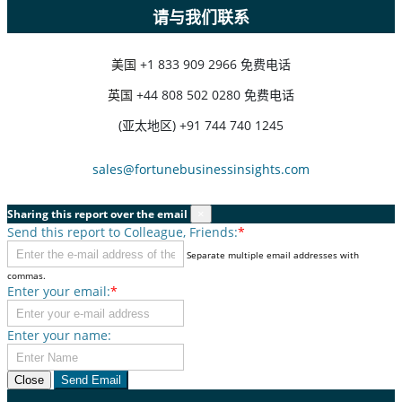
请与我们联系
美国
+1 833 909 2966 免费电话
英国
+44 808 502 0280 免费电话
(亚太地区) +91 744 740 1245
sales@fortunebusinessinsights.com
Sharing this report over the email
×
Send this report to Colleague, Friends:
*
Separate multiple email addresses with
commas.
Enter your email:
*
Enter your name:
Close
Send Email