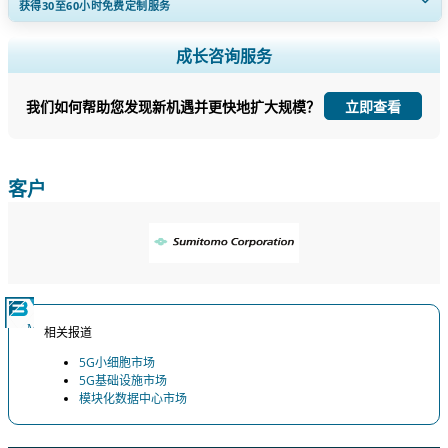
获得30至60
小时
免费定制服务
扩大区域和国家覆盖范围， 细分市场分析， 公司简介， 竞争基准分析，
成长咨询服务
以及最终用户洞察。
我们如何帮助您发现新机遇并更快地扩大规模？
立即查看
立即定制
客户
相关报道
5G小细胞市场
5G基础设施市场
模块化数据中心市场