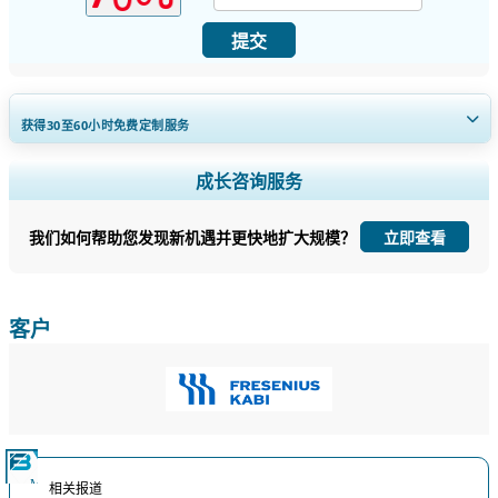
提交
获得30至60
小时
免费定制服务
扩大区域和国家覆盖范围， 细分市场分析， 公司简介， 竞争基准分析，
成长咨询服务
以及最终用户洞察。
我们如何帮助您发现新机遇并更快地扩大规模？
立即查看
立即定制
客户
相关报道