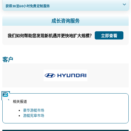
获得30至60
小时
免费定制服务
扩大区域和国家覆盖范围， 细分市场分析， 公司简介， 竞争基准分析，
成长咨询服务
以及最终用户洞察。
我们如何帮助您发现新机遇并更快地扩大规模？
立即查看
立即定制
客户
相关报道
豪华游艇市场
游艇宪章市场