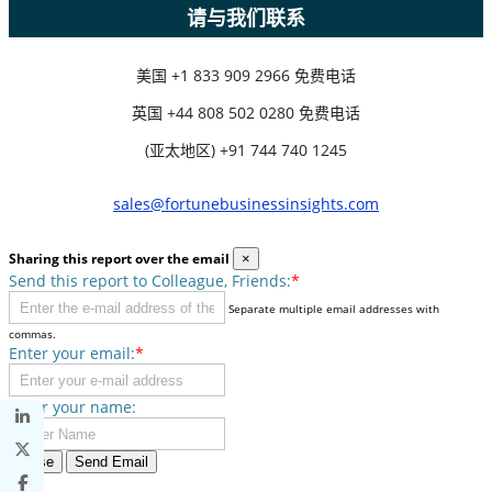
请与我们联系
美国
+1 833 909 2966 免费电话
英国
+44 808 502 0280 免费电话
(亚太地区) +91 744 740 1245
sales@fortunebusinessinsights.com
Sharing this report over the email
×
Send this report to Colleague, Friends:
*
Separate multiple email addresses with
commas.
Enter your email:
*
Enter your name:
Close
Send Email