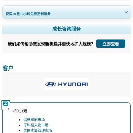
获得30至60
小时
免费定制服务
扩大区域和国家覆盖范围， 细分市场分析， 公司简介， 竞争基准分析，
成长咨询服务
以及最终用户洞察。
我们如何帮助您发现新机遇并更快地扩大规模？
立即查看
立即定制
客户
相关报道
缩微印刷市场
牙科植入物市场
兽医疼痛管理市场