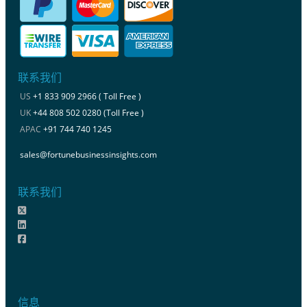
联系我们
US
+1 833 909 2966 ( Toll Free )
UK
+44 808 502 0280 (Toll Free )
APAC
+91 744 740 1245
sales@fortunebusinessinsights.com
联系我们
信息