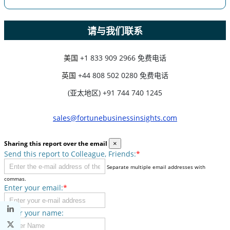
请与我们联系
美国
+1 833 909 2966 免费电话
英国
+44 808 502 0280 免费电话
(亚太地区) +91 744 740 1245
sales@fortunebusinessinsights.com
Sharing this report over the email
×
Send this report to Colleague, Friends:
*
Separate multiple email addresses with
commas.
Enter your email:
*
Enter your name: